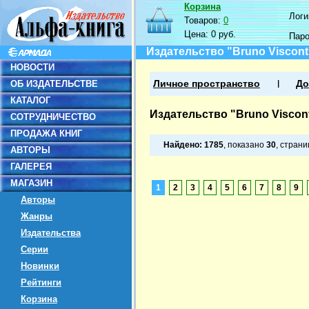
Корзина
Логин
Товаров:
0
Цена:
0 руб.
Пар
Издательство "Bruno Viscont
НОВОСТИ
ОБ ИЗДАТЕЛЬСТВЕ
Личное пространство
До
КАТАЛОГ
Издательство "Bruno Viscont
СОТРУДНИЧЕСТВО
ПРОДАЖА КНИГ
Найдено:
1785
, показано
30
, стран
АВТОРЫ
ГАЛЕРЕЯ
МАГАЗИН
1
2
3
4
5
6
7
8
9
Авторы
Жанры
Издательства
Серии
Новинки
Рейтинги
Корзина