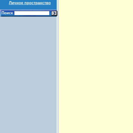
Личное пространство
Поиск