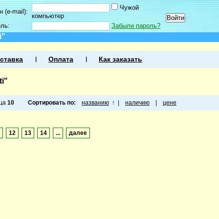
Чужой
 (e-mail):
компьютер
оль:
Забыли пароль?
i"
ставка
Оплата
Как заказать
i"
ица
10
Сортировать по:
названию
↑
|
наличию
|
цене
12
13
14
...
далее