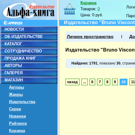
Корзина
Логин
Товаров:
0
Цена:
0 руб.
Пар
Издательство "Bruno Viscont
НОВОСТИ
ОБ ИЗДАТЕЛЬСТВЕ
Личное пространство
До
КАТАЛОГ
Издательство "Bruno Viscont
СОТРУДНИЧЕСТВО
ПРОДАЖА КНИГ
Найдено:
1791
, показано
30
, стран
АВТОРЫ
ГАЛЕРЕЯ
МАГАЗИН
назад
...
6
7
8
9
10
11
Авторы
Жанры
Издательства
Серии
Новинки
Рейтинги
Корзина