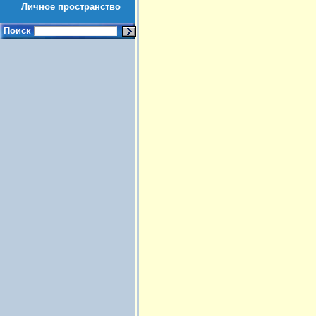
Личное пространство
Поиск