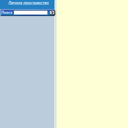
Личное пространство
Поиск