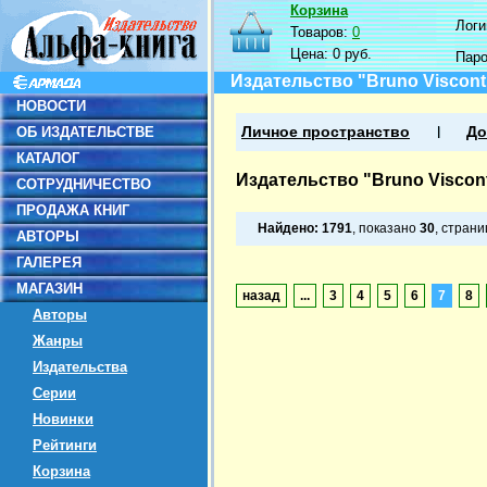
Корзина
Логин
Товаров:
0
Цена:
0 руб.
Пар
Издательство "Bruno Viscont
НОВОСТИ
ОБ ИЗДАТЕЛЬСТВЕ
Личное пространство
До
КАТАЛОГ
Издательство "Bruno Viscont
СОТРУДНИЧЕСТВО
ПРОДАЖА КНИГ
Найдено:
1791
, показано
30
, стран
АВТОРЫ
ГАЛЕРЕЯ
МАГАЗИН
назад
...
3
4
5
6
7
8
Авторы
Жанры
Издательства
Серии
Новинки
Рейтинги
Корзина