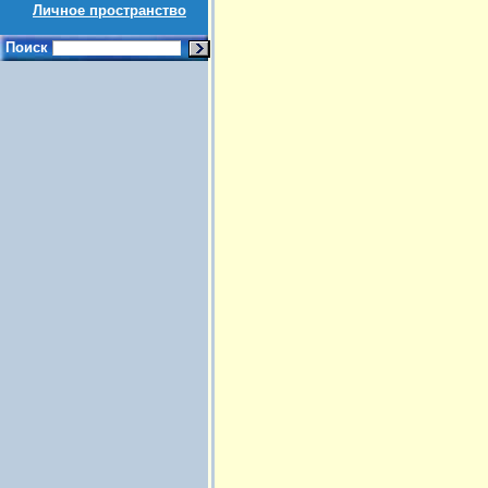
Личное пространство
Поиск