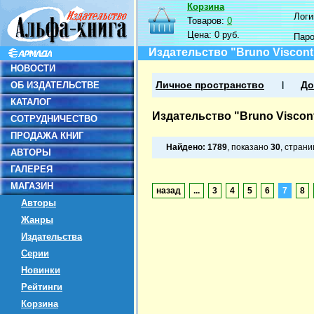
Корзина
Логин
Товаров:
0
Цена:
0 руб.
Пар
Издательство "Bruno Viscont
НОВОСТИ
ОБ ИЗДАТЕЛЬСТВЕ
Личное пространство
До
КАТАЛОГ
Издательство "Bruno Viscont
СОТРУДНИЧЕСТВО
ПРОДАЖА КНИГ
Найдено:
1789
, показано
30
, стран
АВТОРЫ
ГАЛЕРЕЯ
МАГАЗИН
назад
...
3
4
5
6
7
8
Авторы
Жанры
Издательства
Серии
Новинки
Рейтинги
Корзина