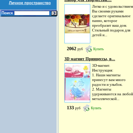
Личное пространство
Легко и с удовольствием
Вы своими руками
Поиск
сделаете оригинальное
панно, которое
преобразит ваш дом.
Стильный подарок для
детей и...
2062
руб
Купить
3D магнит Принцессы, в...
3D-магнит.
Инструкция:
1. Наши магниты
принесут вам много
радости и улыбок.
2. Магниты
удерживаются на любой
металлической...
133
руб
Купить