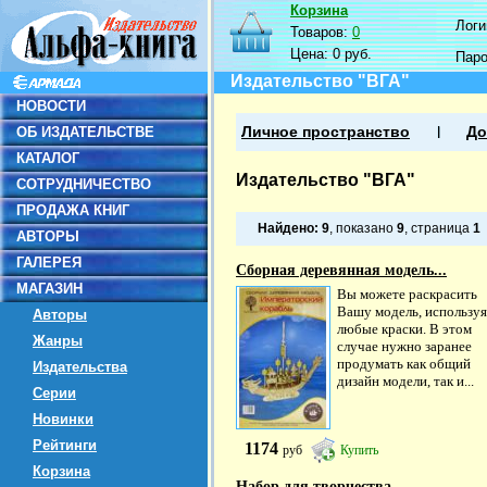
Корзина
Логин
Товаров:
0
Цена:
0 руб.
Пар
Издательство "ВГА"
НОВОСТИ
ОБ ИЗДАТЕЛЬСТВЕ
Личное пространство
До
КАТАЛОГ
Издательство "ВГА"
СОТРУДНИЧЕСТВО
ПРОДАЖА КНИГ
Найдено:
9
, показано
9
, страница
1
АВТОРЫ
ГАЛЕРЕЯ
Сборная деревянная модель...
МАГАЗИН
Вы можете раскрасить
Вашу модель, используя
Авторы
любые краски. В этом
Жанры
случае нужно заранее
продумать как общий
Издательства
дизайн модели, так и...
Серии
Новинки
Рейтинги
1174
руб
Купить
Корзина
Набор для творчества....