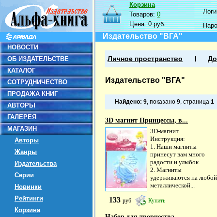
Корзина
Логин
Товаров:
0
Цена:
0 руб.
Пар
Издательство "ВГА"
НОВОСТИ
ОБ ИЗДАТЕЛЬСТВЕ
Личное пространство
До
КАТАЛОГ
Издательство "ВГА"
СОТРУДНИЧЕСТВО
ПРОДАЖА КНИГ
Найдено:
9
, показано
9
, страница
1
АВТОРЫ
ГАЛЕРЕЯ
3D магнит Принцессы, в...
МАГАЗИН
3D-магнит.
Инструкция:
Авторы
1. Наши магниты
Жанры
принесут вам много
радости и улыбок.
Издательства
2. Магниты
Серии
удерживаются на любой
металлической...
Новинки
Рейтинги
133
руб
Купить
Корзина
Набор для творчества....