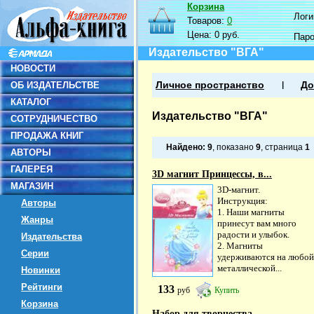
Корзина
Логин
Товаров:
0
Цена:
0 руб.
Пар
Издательство "ВГА"
НОВОСТИ
ОБ ИЗДАТЕЛЬСТВЕ
Личное пространство
До
КАТАЛОГ
Издательство "ВГА"
СОТРУДНИЧЕСТВО
ПРОДАЖА КНИГ
Найдено:
9
, показано
9
, страница
1
АВТОРЫ
ГАЛЕРЕЯ
3D магнит Принцессы, в...
МАГАЗИН
3D-магнит.
Инструкция:
Авторы
1. Наши магниты
Жанры
принесут вам много
радости и улыбок.
Издательства
2. Магниты
Серии
удерживаются на любой
металлической...
Новинки
Рейтинги
133
руб
Купить
Корзина
Набор для творчества....