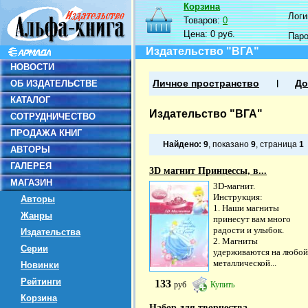
Корзина
Логин
Товаров:
0
Цена:
0 руб.
Пар
Издательство "ВГА"
НОВОСТИ
ОБ ИЗДАТЕЛЬСТВЕ
Личное пространство
До
КАТАЛОГ
Издательство "ВГА"
СОТРУДНИЧЕСТВО
ПРОДАЖА КНИГ
Найдено:
9
, показано
9
, страница
1
АВТОРЫ
ГАЛЕРЕЯ
3D магнит Принцессы, в...
МАГАЗИН
3D-магнит.
Инструкция:
Авторы
1. Наши магниты
Жанры
принесут вам много
радости и улыбок.
Издательства
2. Магниты
Серии
удерживаются на любой
металлической...
Новинки
Рейтинги
133
руб
Купить
Корзина
Набор для творчества....