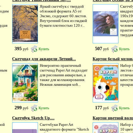
т
Яркий скетчбук с твердой
Скетчбу
ходим
обложкой формата А5 от
квадра
Эксмо, содержит 60 листов.
190х19
Внутренний блок из гладкой
каждом
рдая
бумаги плотностью 120 г...
челове
практи
твердая.
395
507
руб
Купить
руб
Купить
Скетчпад для акварели Летний...
Картон белый мелов
Невероятно практичный
Набор б
бным
скетчпад Paper Art подходит
листов
для рисования акварелью, а
отлича
также для коллажирования.
качест
Нежная ламинация soft...
прокраш
299
177
руб
Купить
руб
Купить
Скетчбук Sketch Up....
Картон цветной вол
ной
Скетчбуки Paper Art
Набор ц
квадратного формата "Sketch
10 цвет