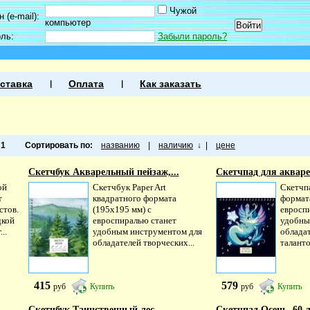
Чужой
 (e-mail):
компьютер
оль:
Забыли пароль?
ставка
Оплата
Как заказать
а
1
Сортировать по:
названию
|
наличию
↓
|
цене
Скетчбук Акварельный пейзаж,...
Скетчпад для аквар
ой
Скетчбук Paper Art
Скетчп
т
квадратного формата
формата
стов.
(195х195 мм) с
евросп
дкой
евроспиралью станет
удобны
..
удобным инструментом для
облада
обладателей творческих...
таланто
415
579
руб
Купить
руб
Купить
Скетчбук Таинственный лес,...
Скетчпад Осень, 60 