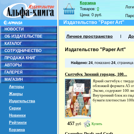
Корзина
Логин
Товаров:
0
Цена:
0 руб.
Пар
Издательство "Paper Art"
НОВОСТИ
ОБ ИЗДАТЕЛЬСТВЕ
Личное пространство
До
КАТАЛОГ
Издательство "Paper Art"
СОТРУДНИЧЕСТВО
ПРОДАЖА КНИГ
Найдено:
24
, показано
24
, страниц
АВТОРЫ
ГАЛЕРЕЯ
Скетчбук Зимний городок, 100...
МАГАЗИН
Яркий скетчбук с тверд
обложкой формата А5 о
Авторы
Эксмо, содержит 100 ли
Жанры
Внутренний блок из гла
бумаги плотностью 100г.
Издательства
Серии
Новинки
Рейтинги
457
руб
Купить
Корзина
Скетчбук Draft and Craft....