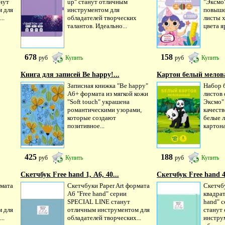
нут
up" станут отличным
"Эксмо
 для
инструментом для
повыше
..
обладателей творческих
листы 
талантов. Идеально...
цвета яр
678
158
руб
Купить
руб
Купить
Книга для записей Be happy!...
Картон белый мелов
Записная книжка "Be happy"
Набор б
А6+ формата из мягкой кожи
листов 
"Soft touch" украшена
Эксмо"
романтическими узорами,
качест
которые создают
белые 
позитивное...
картона
425
188
руб
Купить
руб
Купить
Скетчбук Free hand 1, А6, 40...
Скетчбук Free hand 4,
рмата
Скетчбуки Paper Art формата
Скетчбу
А6 "Free hand" серии
квадрат
SPECIAL LINE станут
hand" 
 для
отличным инструментом для
станут
..
обладателей творческих...
инстру