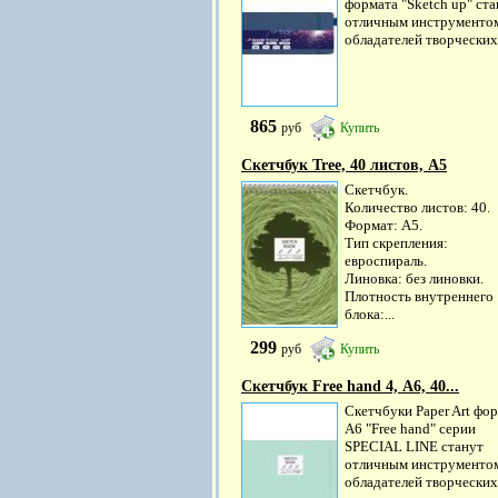
формата "Sketch up" ста
отличным инструментом
обладателей творческих.
865
руб
Купить
Скетчбук Tree, 40 листов, А5
Скетчбук.
Количество листов: 40.
Формат: А5.
Тип скрепления:
евроспираль.
Линовка: без линовки.
Плотность внутреннего
блока:...
299
руб
Купить
Скетчбук Free hand 4, А6, 40...
Скетчбуки Paper Art фо
А6 "Free hand" серии
SPECIAL LINE станут
отличным инструментом
обладателей творческих.