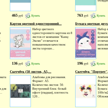
обладат
465
763
руб
Купить
руб
Купить
Картон цветной односторонний...
Бумага цветная двух
Набор цветного
Набор 
я
одностороннего картона из 8
бумаги 
,
листов от компании "Канц-
компан
и
Эксмо" отличается
отлича
повышенным качеством:
наполн
листы хорошо...
мелован
136
196
руб
Купить
руб
Купить
Скетчбук (50 листов, А5,...
Скетчбук "Портрет", 
рмата
Альбомы для рисования.
Альбом
Формат: А5.
Формат
Количество листов: 50.
Количес
 для
Внутренний блок: белый
Бумага:
..
офсет (гладкая), плотность
100г/м2
120...
Обложка