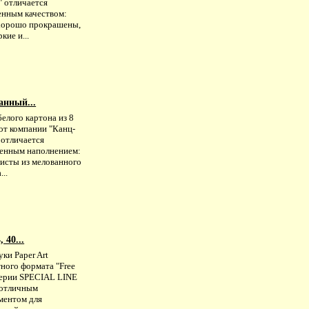
" отличается
нным качеством:
хорошо прокрашены,
кие и...
анный...
елого картона из 8
от компании "Канц-
 отличается
венным наполнением:
листы из мелованного
...
 40...
ки Paper Art
ного формата "Free
серии SPECIAL LINE
 отличным
ментом для