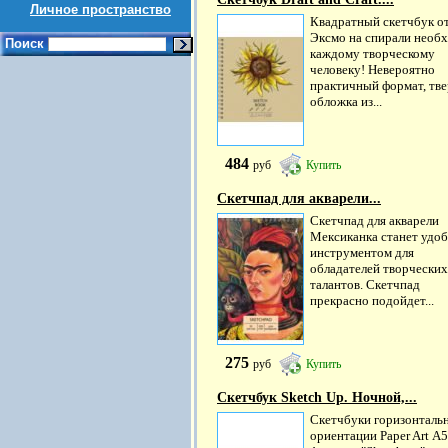
Личное пространство
Квадратный скетчбук о
Эксмо на спирали необ
Поиск
каждому творческому
человеку! Невероятно
практичный формат, тве
обложка из...
484
руб
Купить
Скетчпад для акварели...
Скетчпад для акварели
Мексиканка станет удо
инструментом для
обладателей творческих
талантов. Скетчпад
прекрасно подойдет...
275
руб
Купить
Скетчбук Sketch Up. Ночной,...
Скетчбуки горизонталь
ориентации Paper Art А5