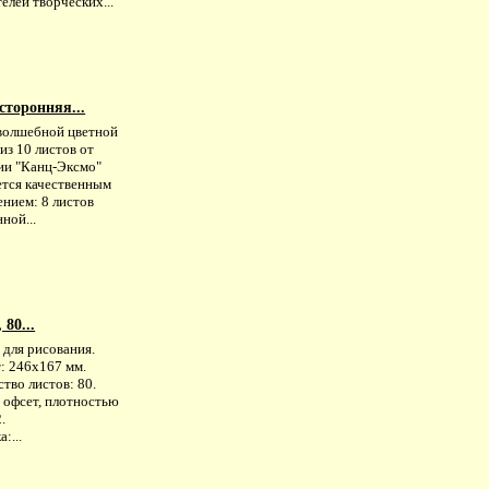
елей творческих...
сторонняя...
волшебной цветной
из 10 листов от
ии "Канц-Эксмо"
ется качественным
ением: 8 листов
ной...
80...
 для рисования.
: 246х167 мм.
тво листов: 80.
 офсет, плотностью
.
:...