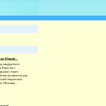
ели Юный...
ад квадратного
 Paper Art с
иралью станет
м инструментом для
телей творческих
в. Обложка...
листов