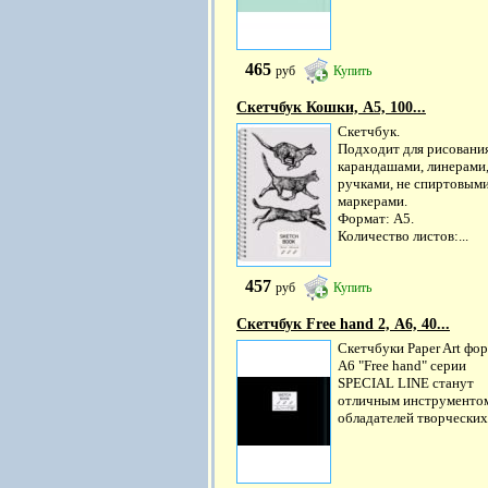
465
руб
Купить
Скетчбук Кошки, А5, 100...
Скетчбук.
Подходит для рисовани
карандашами, линерами
ручками, не спиртовым
маркерами.
Формат: А5.
Количество листов:...
457
руб
Купить
Скетчбук Free hand 2, А6, 40...
Скетчбуки Paper Art фо
А6 "Free hand" серии
SPECIAL LINE станут
отличным инструментом
обладателей творческих.