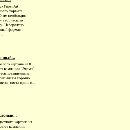
к Paper Art
тного формата
0 мм необходим
у творческому
ку! Невероятно
чный формат,
..
анный...
елого картона из 8
 от компании “Эксмо”
ется повышенным
вом: листы хорошо
ены, цвета яркие и...
шебный...
ветного картона из
ов от компании