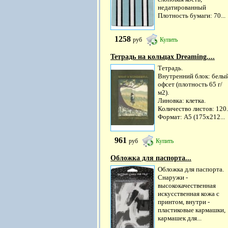
недатированный
Плотность бумаги: 70...
1258
руб
Купить
Тетрадь на кольцах Dreaming....
Тетрадь.
Внутренний блок: белы
офсет (плотность 65 г/
м2).
Линовка: клетка.
Количество листов: 120.
Формат: А5 (175х212...
961
руб
Купить
Обложка для паспорта...
Обложка для паспорта.
Снаружи -
высококачественная
искусственная кожа с
принтом, внутри -
пластиковые кармашки,
кармашек для...