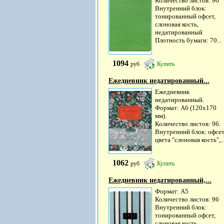
Количество листов: 96
Внутренний блок:
тонированный офсет,
слоновая кость,
недатированный
Плотность бумаги: 70...
1094
руб
Купить
Ежедневник недатированный...
Ежедневник
недатированный.
Формат: А6 (120х170
мм).
Количество листов: 96.
Внутренний блок: офсе
цвета "слоновая кость",..
1062
руб
Купить
Ежедневник недатированный,...
Формат: А5
Количество листов: 96
Внутренний блок:
тонированный офсет,
слоновая кость,