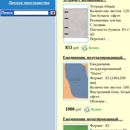
Личное пространство
Тетрадь общая.
Количество листов: 120.
Поиск
Тип бумаги: офсет.
Разлиновка: клетка.
С полями.
Плотность бумаги: 65 г/
м2
Переплет:...
853
руб
Купить
Ежедневник полудатированный...
Ежедневник
полудатированный
"Stains".
Формат: А5 (140х200
мм).
Количество листов: 160.
Внутренний блок: белы
офсет.
Обложка:...
1080
руб
Купить
Ежедневник недатированный,...
Формат: А5