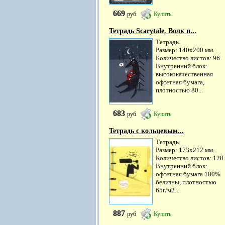
669
руб
Купить
Тетрадь Scarytale. Волк и...
Тетрадь.
Размер: 140х200 мм.
Количество листов: 96.
Внутренний блок:
высококачественная
офсетная бумага,
плотностью 80...
683
руб
Купить
Тетрадь с кольцевым...
Тетрадь.
Размер: 173х212 мм.
Количество листов: 120.
Внутренний блок:
офсетная бумага 100%
белизны, плотностью
65г/м2....
887
руб
Купить