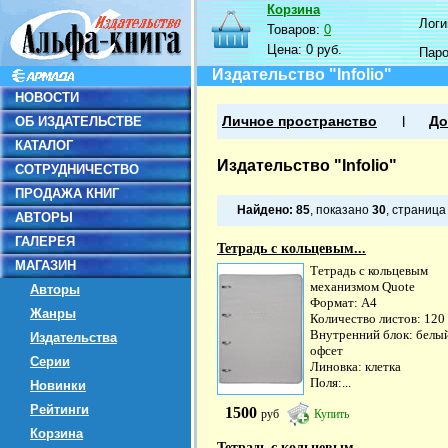
Корзина
Логин
Товаров:
0
Цена:
0 руб.
Пар
Издательство "Infolio"
НОВОСТИ
ОБ ИЗДАТЕЛЬСТВЕ
Личное пространство
До
КАТАЛОГ
Издательство "Infolio"
СОТРУДНИЧЕСТВО
ПРОДАЖА КНИГ
Найдено:
85
, показано
30
, страниц
АВТОРЫ
ГАЛЕРЕЯ
Тетрадь с кольцевым...
МАГАЗИН
Тетрадь с кольцевым
механизмом Quote
Авторы
Формат: А4
Жанры
Количество листов: 120
Внутренний блок: белы
Издательства
офсет
Серии
Линовка: клетка
Поля:...
Новинки
Рейтинги
1500
руб
Купить
Корзина
Тетрадь с кольцевым...