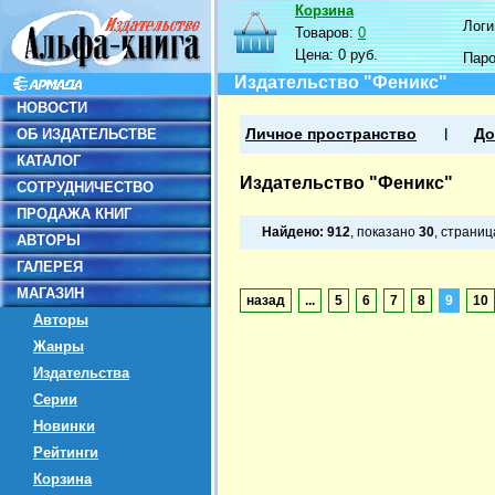
Корзина
Логин
Товаров:
0
Цена:
0 руб.
Пар
Издательство "Феникс"
НОВОСТИ
ОБ ИЗДАТЕЛЬСТВЕ
Личное пространство
До
КАТАЛОГ
Издательство "Феникс"
СОТРУДНИЧЕСТВО
ПРОДАЖА КНИГ
Найдено:
912
, показано
30
, страни
АВТОРЫ
ГАЛЕРЕЯ
МАГАЗИН
назад
...
5
6
7
8
9
10
Авторы
Жанры
Издательства
Серии
Новинки
Рейтинги
Корзина