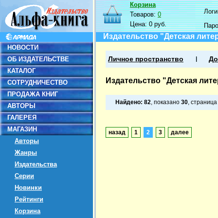
Корзина
Логин
Товаров:
0
Цена:
0 руб.
Пар
Издательство "Детская лите
НОВОСТИ
ОБ ИЗДАТЕЛЬСТВЕ
Личное пространство
До
КАТАЛОГ
Издательство "Детская лите
СОТРУДНИЧЕСТВО
ПРОДАЖА КНИГ
Найдено:
82
, показано
30
, страниц
АВТОРЫ
ГАЛЕРЕЯ
МАГАЗИН
назад
1
2
3
далее
Авторы
Жанры
Издательства
Серии
Новинки
Рейтинги
Корзина