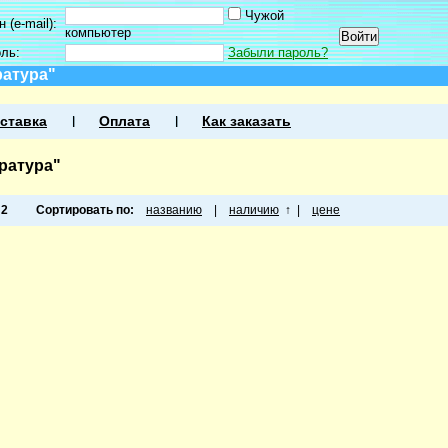
Чужой
 (e-mail):
компьютер
оль:
Забыли пароль?
ратура"
ставка
Оплата
Как заказать
ратура"
а
2
Сортировать по:
названию
|
наличию
↑
|
цене