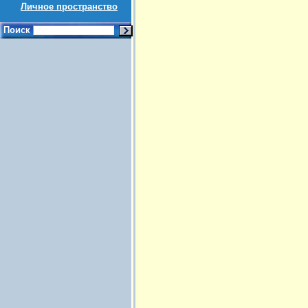
Личное пространство
Поиск