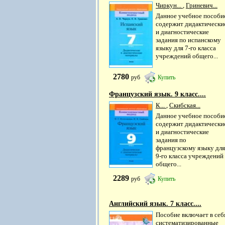
Чиркун...
,
Гриневич...
Данное учебное пособи
содержит дидактически
и диагностические
задания по испанскому
языку для 7-го класса
учреждений общего...
2780
руб
Купить
Французский язык. 9 класс....
К...
,
Скибская...
Данное учебное пособи
содержит дидактически
и диагностические
задания по
французскому языку для
9-го класса учреждений
общего...
2289
руб
Купить
Английский язык. 7 класс....
Пособие включает в себ
систематизированные