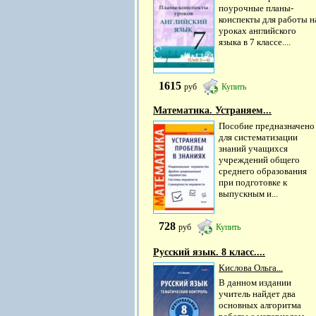
поурочные планы-
конспекты для работы н
уроках английского
языка в 7 классе....
1615
руб
Купить
Математика. Устраняем...
Пособие предназначено
для систематизации
знаний учащихся
учреждений общего
среднего образования
при подготовке к
выпускным и...
728
руб
Купить
Русский язык. 8 класс....
Кислова Ольга...
В данном издании
учитель найдет два
основных алгоритма