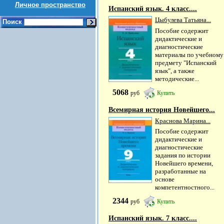
Личное пространство
Испанский язык. 4 класс....
Цыбулева Татьяна...
Поиск
Пособие содержит
дидактические и
диагностические
материалы по учебному
предмету "Испанский
язык", а также
методические...
5068
руб
Купить
Всемирная история Новейшего...
Краснова Марина...
Пособие содержит
дидактические и
диагностические
задания по истории
Новейшего времени,
разработанные на
основе
компетентностного...
2344
руб
Купить
Испанский язык. 7 класс....