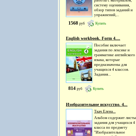
работы с материалом,
систему оценивания,
обзор типов заданий и
упражнений,...
1568
руб
Купить
English workbook. Form 4....
Пособие включает
задания по лексике и
грамматике английского
языка, которые
предназначены для
учащихся 4 классов.
Задания...
814
руб
Купить
Изобразительное искусство. 4...
Ткач Елена...
Альбом содержит листы
задания для учащихся 4
класса по предмету
"Изобразительное