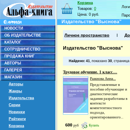
Корзина
Логин
Товаров:
0
Цена:
0 руб.
Пар
Издательство "Выснова"
НОВОСТИ
ОБ ИЗДАТЕЛЬСТВЕ
Личное пространство
До
КАТАЛОГ
Издательство "Выснова"
СОТРУДНИЧЕСТВО
ПРОДАЖА КНИГ
Найдено:
41
, показано
30
, страниц
АВТОРЫ
ГАЛЕРЕЯ
Трудовое обучение. 1 класс....
МАГАЗИН
Ражнова Анна...
Авторы
Представленные в
пособии обучающие и
Жанры
диагностические
Издательства
задания разработаны в
контексте
Серии
компетентностного
Новинки
подхода,
ориентированного...
Рейтинги
600
руб
Купить
Корзина