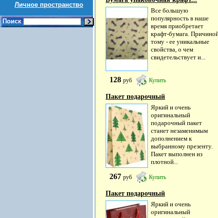
Личное пространство
Все большую
популярность в наше
Поиск
время приобретает
крафт-бумага. Причино
тому - ее уникальные
свойства, о чем
свидетельствует и...
128
руб
Купить
Пакет подарочный
Яркий и очень
оригинальный
подарочный пакет
станет незаменимым
дополнением к
выбранному презенту.
Пакет выполнен из
плотной...
267
руб
Купить
Пакет подарочный
Яркий и очень
оригинальный