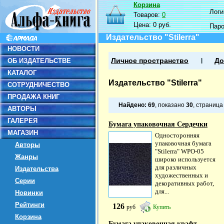
Корзина
Логин
Товаров:
0
Цена:
0 руб.
Пар
Издательство "Stilerra"
НОВОСТИ
ОБ ИЗДАТЕЛЬСТВЕ
Личное пространство
До
КАТАЛОГ
Издательство "Stilerra"
СОТРУДНИЧЕСТВО
ПРОДАЖА КНИГ
Найдено:
69
, показано
30
, страниц
АВТОРЫ
ГАЛЕРЕЯ
Бумага упаковочная Сердечки
МАГАЗИН
Односторонняя
упаковочная бумага
Авторы
"Stilerra" WPO-05
Жанры
широко используется
для различных
Издательства
художественных и
Серии
декоративных работ,
для...
Новинки
Рейтинги
126
руб
Купить
Корзина
Бумага упаковочная крафт...