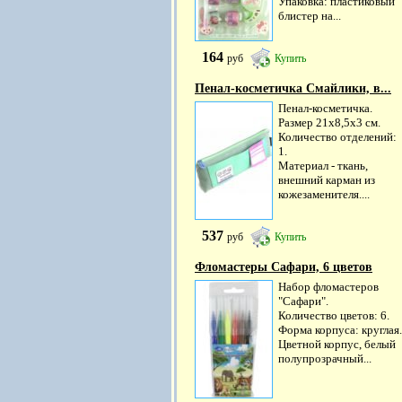
Упаковка: пластиковый
блистер на...
164
руб
Купить
Пенал-косметичка Смайлики, в...
Пенал-косметичка.
Размер 21х8,5х3 см.
Количество отделений:
1.
Материал - ткань,
внешний карман из
кожезаменителя....
537
руб
Купить
Фломастеры Сафари, 6 цветов
Набор фломастеров
"Сафари".
Количество цветов: 6.
Форма корпуса: круглая.
Цветной корпус, белый
полупрозрачный...