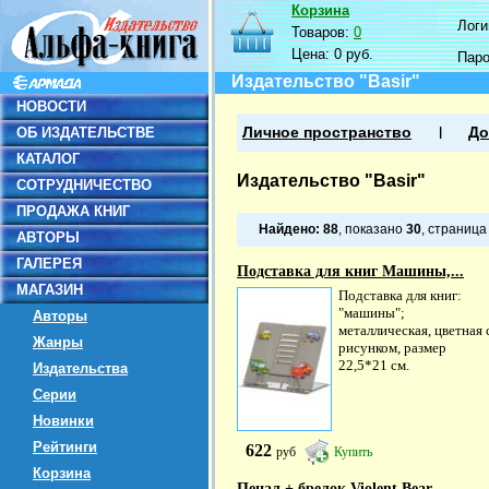
Корзина
Логин
Товаров:
0
Цена:
0 руб.
Пар
Издательство "Basir"
НОВОСТИ
ОБ ИЗДАТЕЛЬСТВЕ
Личное пространство
До
КАТАЛОГ
Издательство "Basir"
СОТРУДНИЧЕСТВО
ПРОДАЖА КНИГ
Найдено:
88
, показано
30
, страниц
АВТОРЫ
ГАЛЕРЕЯ
Подставка для книг Машины,...
МАГАЗИН
Подставка для книг:
"машины";
Авторы
металлическая, цветная 
Жанры
рисунком, размер
22,5*21 см.
Издательства
Серии
Новинки
Рейтинги
622
руб
Купить
Корзина
Пенал + брелок Violent Bear,...