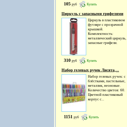
105
руб
Купить
Циркуль с запасными грифелями
Циркуль в пластиковом
футляре с прозрачной
крышкой.
Комплектность:
металлический циркуль,
запасные грифели.
310
руб
Купить
Набор гелевых ручек Лисята,...
Набор гелевых ручек: с
блёстками, пастельные,
металлик, неоновые.
Количество цветов: 60.
Цветной пластиковый
корпус с...
1151
руб
Купить