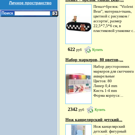
Личное пространство
Пенал+брелок: "Violent
Bear"; материал-ткань,
Поиск
цветной с рисунком /
ассорти/, размер
22,5*7,5*6 см, в
пластиковой упаковке с..
622
руб
Купить
Набор маркеров, 80 цветов,...
Набор двусторонних
маркеров для скетчинга
акварельные
Цветов: 80
Линер 0,4 mm
Кисть 1-4 mm
Форма корпуса:...
2342
руб
Купить
Нож канцелярский детский...
Нож канцелярский
детский: фигурный