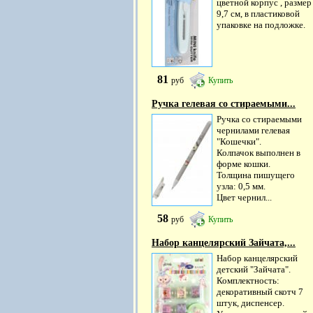
цветной корпус , размер
9,7 см, в пластиковой
упаковке на подложке.
81
руб
Купить
Ручка гелевая со стираемыми...
Ручка со стираемыми
чернилами гелевая
"Кошечки".
Колпачок выполнен в
форме кошки.
Толщина пишущего
узла: 0,5 мм.
Цвет чернил...
58
руб
Купить
Набор канцелярский Зайчата,...
Набор канцелярский
детский "Зайчата".
Комплектность:
декоративный скотч 7
штук, диспенсер.