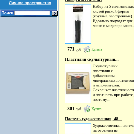
Личное пространство
Набор из 5 силиконовых
кистей разной формы
Поиск
(круглые, заостренные).
Идеально подходят для
лепки и моделирования..
771
руб
Купить
Пластилин скульптурный...
Скульптурный
пластилин с
добавлением
минеральных пигментов
и наполнителей.
Сохраняет пластичност
и плотность при работе,
поэтому...
301
руб
Купить
Пастель художественная, 48...
Художественная пастел
изготовлена из