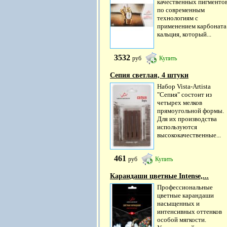
качественных пигменто
по современным
технологиям с
применением карбоната
кальция, который...
3532
руб
Купить
Сепия светлая, 4 штуки
Набор Vista-Artista
"Сепия" состоит из
четырех мелков
прямоугольной формы.
Для их производства
используются
высококачественные...
461
руб
Купить
Карандаши цветные Intense,...
Профессиональные
цветные карандаши
насыщенных и
интенсивных оттенков
особой мягкости.