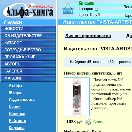
Корзина
Логин
Товаров:
0
Цена:
0 руб.
Пар
Издательство "VISTA-ARTIS
НОВОСТИ
ОБ ИЗДАТЕЛЬСТВЕ
Личное пространство
До
КАТАЛОГ
Издательство "VISTA-ARTIS
СОТРУДНИЧЕСТВО
ПРОДАЖА КНИГ
Найдено:
45
, показано
30
, страниц
АВТОРЫ
ГАЛЕРЕЯ
Набор кистей, синтетика, 5 шт
МАГАЗИН
- Плоская кисть №0
предназначена для
Авторы
созданий четких мазков
Жанры
постоянной толщины.
- Кисть-лайнер №3
Издательства
позволяет проводить
Серии
длинную ,...
Новинки
Рейтинги
1028
руб
Купить
Корзина
Набор кистей, 5 шт