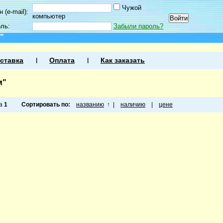
Чужой
 (e-mail):
компьютер
оль:
Забыли пароль?
"
ставка
Оплата
Как заказать
м"
ца
1
Сортировать по:
названию
↑
|
наличию
|
цене