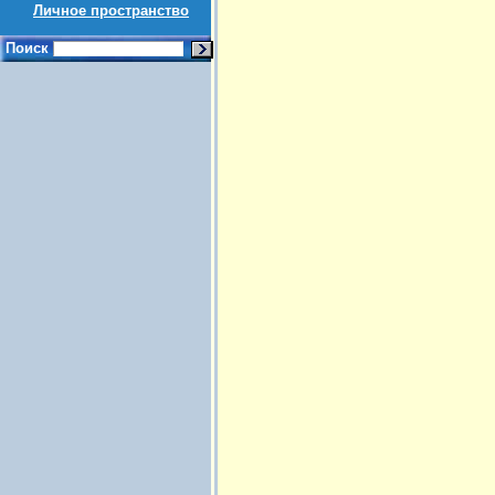
Личное пространство
Поиск