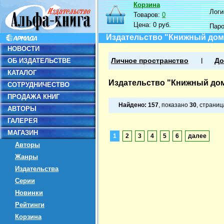
Корзина
Логин
Товаров:
0
Цена:
0 руб.
Пар
Издательство "Книжный дом
НОВОСТИ
ОБ ИЗДАТЕЛЬСТВЕ
Личное пространство
До
КАТАЛОГ
Издательство "Книжный до
СОТРУДНИЧЕСТВО
ПРОДАЖА КНИГ
Найдено:
157
, показано
30
, страни
АВТОРЫ
ГАЛЕРЕЯ
МАГАЗИН
1
2
3
4
5
6
далее
Авторы
Жанры
Издательства
Серии
Новинки
Рейтинги
Корзина