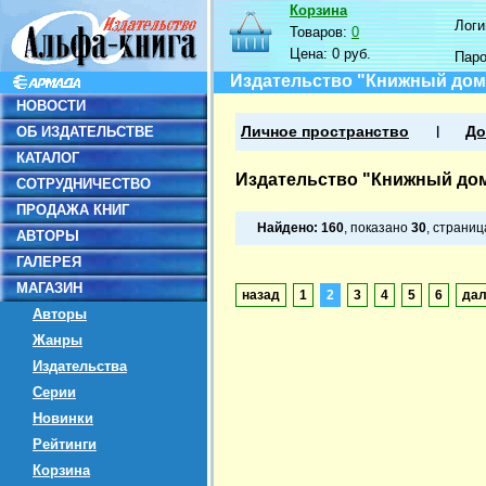
Корзина
Логин
Товаров:
0
Цена:
0 руб.
Пар
Издательство "Книжный дом
НОВОСТИ
ОБ ИЗДАТЕЛЬСТВЕ
Личное пространство
До
КАТАЛОГ
Издательство "Книжный до
СОТРУДНИЧЕСТВО
ПРОДАЖА КНИГ
Найдено:
160
, показано
30
, страни
АВТОРЫ
ГАЛЕРЕЯ
МАГАЗИН
назад
1
2
3
4
5
6
да
Авторы
Жанры
Издательства
Серии
Новинки
Рейтинги
Корзина