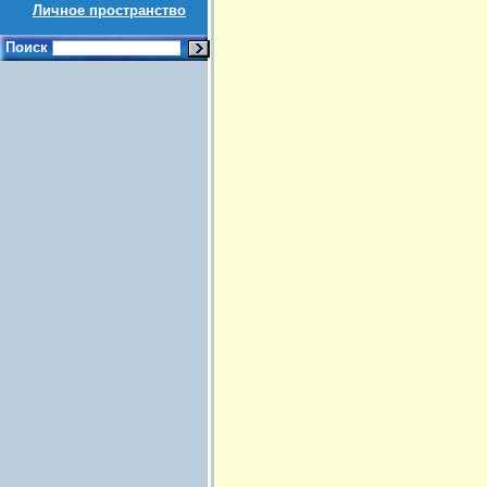
Личное пространство
Поиск