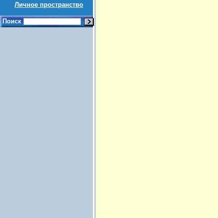
Личное пространство
Поиск