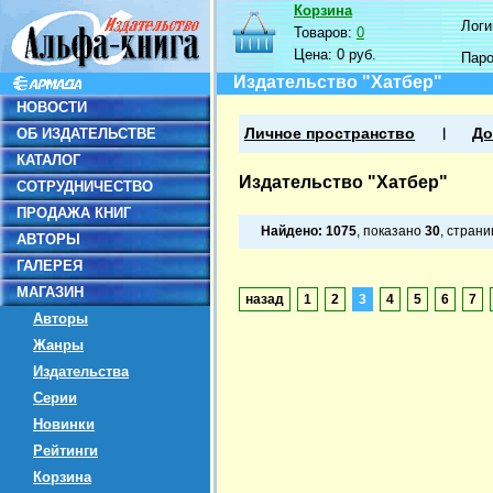
Корзина
Логин
Товаров:
0
Цена:
0 руб.
Пар
Издательство "Хатбер"
НОВОСТИ
ОБ ИЗДАТЕЛЬСТВЕ
Личное пространство
До
КАТАЛОГ
Издательство "Хатбер"
СОТРУДНИЧЕСТВО
ПРОДАЖА КНИГ
Найдено:
1075
, показано
30
, стран
АВТОРЫ
ГАЛЕРЕЯ
МАГАЗИН
назад
1
2
3
4
5
6
7
Авторы
Жанры
Издательства
Серии
Новинки
Рейтинги
Корзина