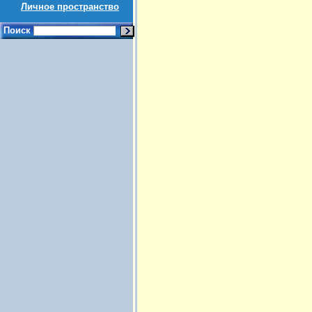
Личное пространство
Поиск