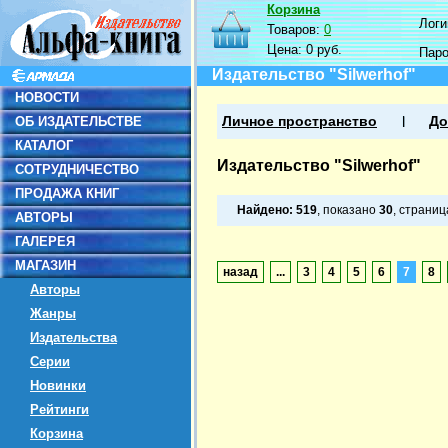
Корзина
Логин
Товаров:
0
Цена:
0 руб.
Пар
Издательство "Silwerhof"
НОВОСТИ
ОБ ИЗДАТЕЛЬСТВЕ
Личное пространство
До
КАТАЛОГ
Издательство "Silwerhof"
СОТРУДНИЧЕСТВО
ПРОДАЖА КНИГ
Найдено:
519
, показано
30
, страни
АВТОРЫ
ГАЛЕРЕЯ
МАГАЗИН
назад
...
3
4
5
6
7
8
Авторы
Жанры
Издательства
Серии
Новинки
Рейтинги
Корзина