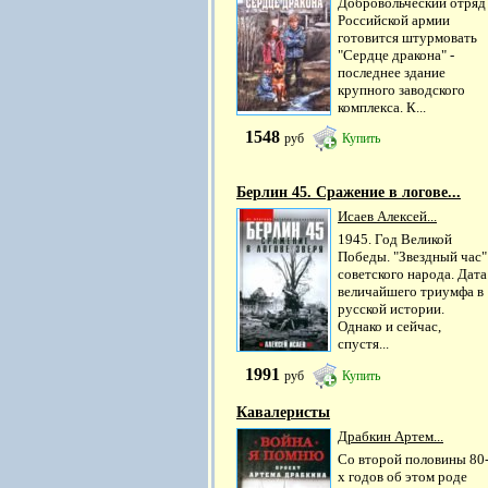
Добровольческий отряд
Российской армии
готовится штурмовать
"Сердце дракона" -
последнее здание
крупного заводского
комплекса. К...
1548
руб
Купить
Берлин 45. Сражение в логове...
Исаев Алексей...
1945. Год Великой
Победы. "Звездный час"
советского народа. Дата
величайшего триумфа в
русской истории.
Однако и сейчас,
спустя...
1991
руб
Купить
Кавалеристы
Драбкин Артем...
Со второй половины 80
х годов об этом роде