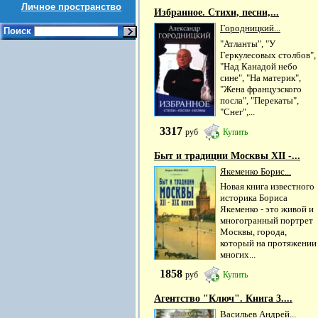
Личное пространство
Избранное. Стихи, песни,...
Городницкий...
Поиск
"Атланты", "У
Геркулесовых столбов",
"Над Канадой небо
сине", "На материк",
"Жена французского
посла", "Перекаты",
"Снег",...
3317
руб
Купить
Быт и традиции Москвы XII -...
Якеменко Борис...
Новая книга известного
историка Бориса
Якеменко - это живой и
многогранный портрет
Москвы, города,
который на протяжении
многих...
1858
руб
Купить
Агентство "Ключ". Книга 3....
Васильев Андрей...