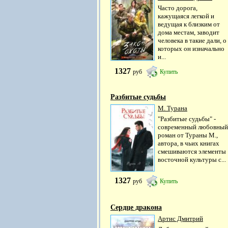
Часто дорога,
кажущаяся легкой и
ведущая к близким от
дома местам, заводит
человека в такие дали, о
которых он изначально
и...
1327
руб
Купить
Разбитые судьбы
М. Турана
"Разбитые судьбы" -
современный любовный
роман от Тураны М.,
автора, в чьих книгах
смешиваются элементы
восточной культуры с...
1327
руб
Купить
Сердце дракона
Артис Дмитрий