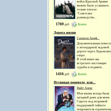
войск Красной Армии
можно было услышать
только плохое:
"Советское
руководство...
1769
руб
Купить
Дорога жизни
Сапаров Ариф...
Документальная повест
о легендарной ледовой
дороге через Ладожское
озеро.
В этой книге вы
встретите настоящие
судьбы и подвиги...
1416
руб
Купить
Истинная поневоле, или...
Найт Алекс
Моя жизнь всегда была
загадкой даже для меня.
Сирота под незримой
поддержкой тайного
покровителя ограничен