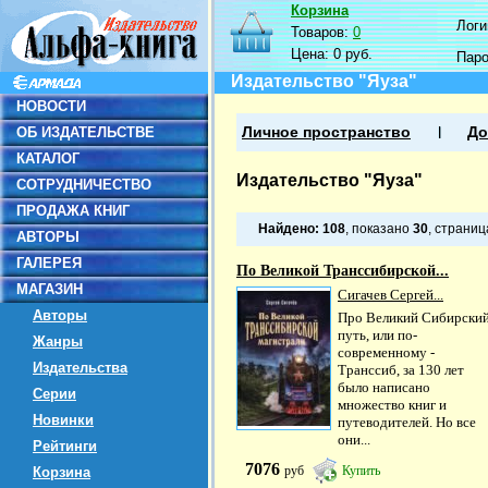
Корзина
Логин
Товаров:
0
Цена:
0 руб.
Пар
Издательство "Яуза"
НОВОСТИ
ОБ ИЗДАТЕЛЬСТВЕ
Личное пространство
До
КАТАЛОГ
Издательство "Яуза"
СОТРУДНИЧЕСТВО
ПРОДАЖА КНИГ
Найдено:
108
, показано
30
, страни
АВТОРЫ
ГАЛЕРЕЯ
По Великой Транссибирской...
МАГАЗИН
Сигачев Сергей...
Авторы
Про Великий Сибирски
путь, или по-
Жанры
современному -
Издательства
Транссиб, за 130 лет
было написано
Серии
множество книг и
Новинки
путеводителей. Но все
они...
Рейтинги
7076
руб
Купить
Корзина