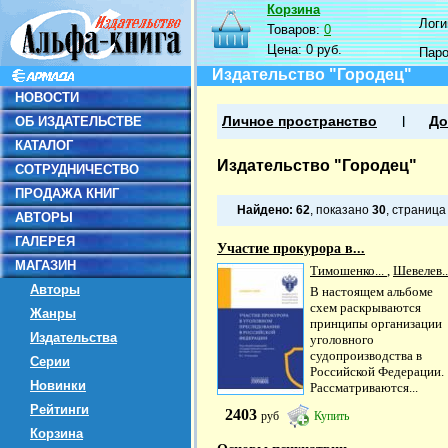
Корзина
Логин
Товаров:
0
Цена:
0 руб.
Пар
Издательство "Городец"
НОВОСТИ
ОБ ИЗДАТЕЛЬСТВЕ
Личное пространство
До
КАТАЛОГ
Издательство "Городец"
СОТРУДНИЧЕСТВО
ПРОДАЖА КНИГ
Найдено:
62
, показано
30
, страниц
АВТОРЫ
ГАЛЕРЕЯ
Участие прокурора в...
МАГАЗИН
Тимошенко...
,
Шевелев..
Авторы
В настоящем альбоме
схем раскрываются
Жанры
принципы организации
Издательства
уголовного
судопроизводства в
Серии
Российской Федерации.
Новинки
Рассматриваются...
Рейтинги
2403
руб
Купить
Корзина