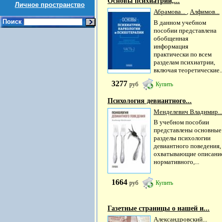
Основы психиатрии,...
Личное пространство
Абрамова...
,
Алфимов...
Поиск
В данном учебном
пособии представлена
обобщенная
информация
практически по всем
разделам психиатрии,
включая теоретические..
3277
руб
Купить
Психология девиантного...
Менделевич Владимир..
В учебном пособии
представлены основные
разделы психологии
девиантного поведения,
охватывающие описани
нормативного,...
1664
руб
Купить
Газетные страницы о нашей и...
Александровский...