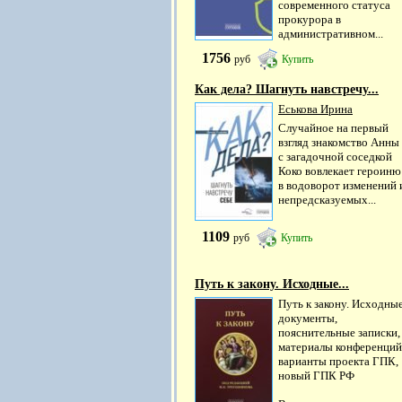
современного статуса
прокурора в
административном...
1756
руб
Купить
Как дела? Шагнуть навстречу...
Еськова Ирина
Случайное на первый
взгляд знакомство Анны
с загадочной соседкой
Коко вовлекает героиню
в водоворот изменений 
непредсказуемых...
1109
руб
Купить
Путь к закону. Исходные...
Путь к закону. Исходны
документы,
пояснительные записки,
материалы конференций
варианты проекта ГПК,
новый ГПК РФ