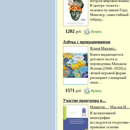
Второй мировой войны.
В центре сюжета -
человек по имени Герц
Минскер, самостийный
гибрид...
1202
руб
Купить
Азбука с превращениями
Яснов Михаил...
Книга выдающегося
детского поэта и
переводчика Михаила
Яснова (1946–2020) в
лёгкой игровой форме
расширяет словарный
запас...
1571
руб
Купить
Участие прокурора в...
Маматов...
,
Маслов И....
В коллективной
монографии
исследуются теоретико-
правовые основы