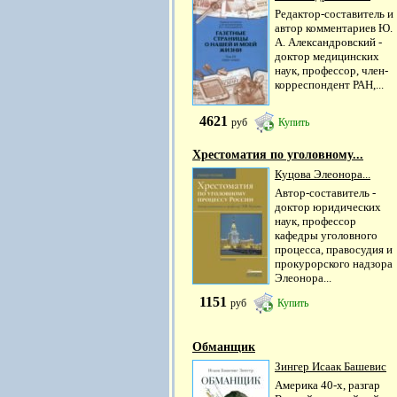
Редактор-составитель и
автор комментариев Ю.
А. Александровский -
доктор медицинских
наук, профессор, член-
корреспондент РАН,...
4621
руб
Купить
Хрестоматия по уголовному...
Куцова Элеонора...
Автор-составитель -
доктор юридических
наук, профессор
кафедры уголовного
процесса, правосудия и
прокурорского надзора
Элеонора...
1151
руб
Купить
Обманщик
Зингер Исаак Башевис
Америка 40-х, разгар