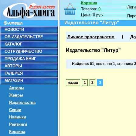
Корзина
Логин
Товаров:
0
Цена:
0 руб.
Пар
Издательство "Литур"
НОВОСТИ
ОБ ИЗДАТЕЛЬСТВЕ
Личное пространство
До
КАТАЛОГ
Издательство "Литур"
СОТРУДНИЧЕСТВО
ПРОДАЖА КНИГ
Найдено:
61
, показано
1
, страница
АВТОРЫ
ГАЛЕРЕЯ
МАГАЗИН
назад
1
2
3
Авторы
Жанры
Издательства
Серии
Новинки
Рейтинги
Корзина