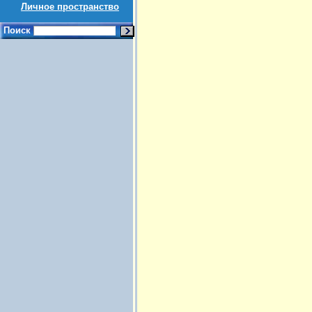
Личное пространство
Поиск