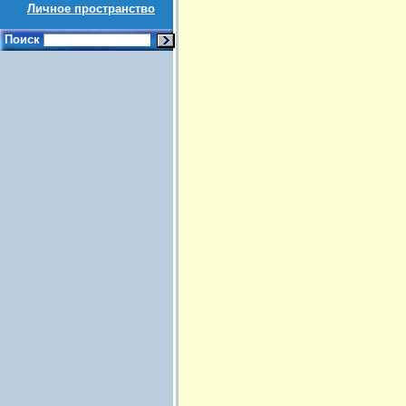
Личное пространство
Поиск