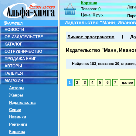
Корзина
Логин
Товаров:
0
Цена:
0 руб.
Пар
Издательство "Манн, Иванов
НОВОСТИ
ОБ ИЗДАТЕЛЬСТВЕ
Личное пространство
До
КАТАЛОГ
Издательство "Манн, Ивано
СОТРУДНИЧЕСТВО
ПРОДАЖА КНИГ
Найдено:
183
, показано
30
, страни
АВТОРЫ
ГАЛЕРЕЯ
МАГАЗИН
1
2
3
4
5
6
7
далее
Авторы
Жанры
Издательства
Серии
Новинки
Рейтинги
Корзина