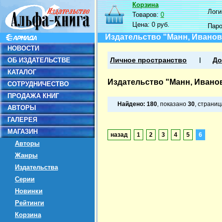
Корзина
Логин
Товаров:
0
Цена:
0 руб.
Пар
Издательство "Манн, Иванов
НОВОСТИ
ОБ ИЗДАТЕЛЬСТВЕ
Личное пространство
До
КАТАЛОГ
Издательство "Манн, Ивано
СОТРУДНИЧЕСТВО
ПРОДАЖА КНИГ
Найдено:
180
, показано
30
, страни
АВТОРЫ
ГАЛЕРЕЯ
МАГАЗИН
назад
1
2
3
4
5
6
Авторы
Жанры
Издательства
Серии
Новинки
Рейтинги
Корзина