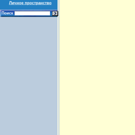
Личное пространство
Поиск