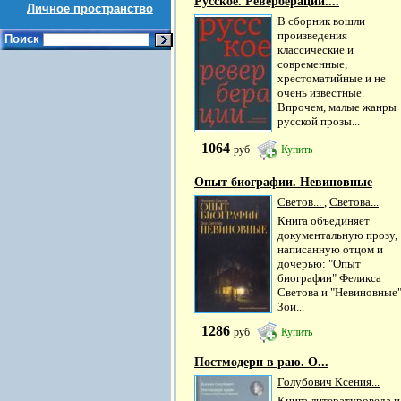
Русское. Реверберации....
Личное пространство
В сборник вошли
произведения
Поиск
классические и
современные,
хрестоматийные и не
очень известные.
Впрочем, малые жанры
русской прозы...
1064
руб
Купить
Опыт биографии. Невиновные
Светов...
,
Светова...
Книга объединяет
документальную прозу,
написанную отцом и
дочерью: "Опыт
биографии" Феликса
Светова и "Невиновные
Зои...
1286
руб
Купить
Постмодерн в раю. О...
Голубович Ксения...
Книга литературоведа и