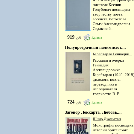
писателя Ксении
Голубович посвящена
творчеству поэта,
эссеиста, богослова
Ольги Александровны
Седаковой....
919
руб
Купить
Полупрозрачный палимпсест....
Барабтарло Геннадий...
Рассказы и очерки
Геннадия
Александровича
Барабтарло (1949–2019)
филолога, поэта,
переводчика и
исследователя
творчества В. В....
724
руб
Купить
Заговор Локкарта. Любовь,...
Шнир Джонатан
Монография посвящена
истории британского