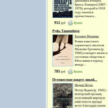
дипломата Роберта
Брюса Локкарта (1887-
1970), который в 1918
году оказался
причастным к...
912
руб
Купить
Руфь Танненбаум
Ергович Миленко
Роман известного
хорватского писателя
Миленко Ерговича (р.
1966) освещает жизнь и
состояние общества в
Югославии в период
между...
785
руб
Купить
Путешествие вокруг дикой...
Надаш Петер
Петер Надаш (р. 1942) -
венгерский прозаик,
получивший мировую
известность прежде
всего благодаря своим