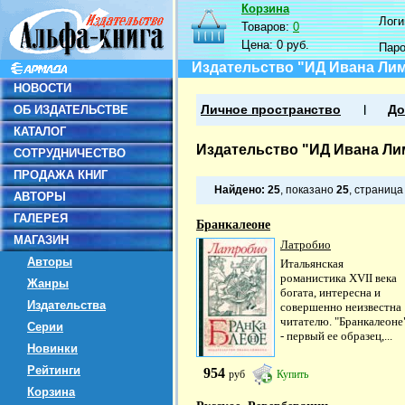
Корзина
Логин
Товаров:
0
Цена:
0 руб.
Пар
Издательство "ИД Ивана Ли
НОВОСТИ
ОБ ИЗДАТЕЛЬСТВЕ
Личное пространство
До
КАТАЛОГ
Издательство "ИД Ивана Ли
СОТРУДНИЧЕСТВО
ПРОДАЖА КНИГ
Найдено:
25
, показано
25
, страниц
АВТОРЫ
ГАЛЕРЕЯ
Бранкалеоне
МАГАЗИН
Латробио
Авторы
Итальянская
романистика XVII века
Жанры
богата, интересна и
Издательства
совершенно неизвестна
читателю. "Бранкалеоне
Серии
- первый ее образец,...
Новинки
Рейтинги
954
руб
Купить
Корзина