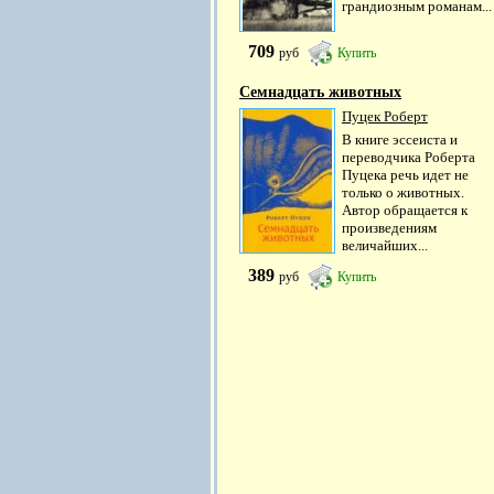
грандиозным романам...
709
руб
Купить
Семнадцать животных
Пуцек Роберт
В книге эссеиста и
переводчика Роберта
Пуцека речь идет не
только о животных.
Автор обращается к
произведениям
величайших...
389
руб
Купить