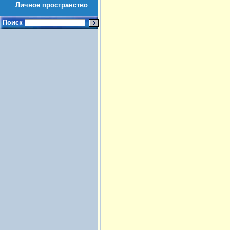
Личное пространство
Поиск