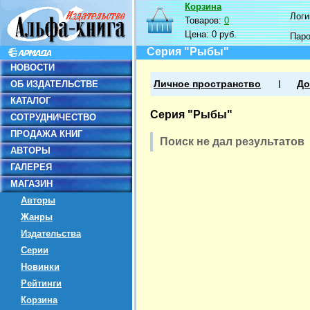
Корзина
Логин
Товаров:
0
Цена:
0 руб.
Пар
Серия "Рыбы"
НОВОСТИ
ОБ ИЗДАТЕЛЬСТВЕ
Личное пространство
До
КАТАЛОГ
Серия "Рыбы"
СОТРУДНИЧЕСТВО
ПРОДАЖА КНИГ
Поиск не дал результатов
АВТОРЫ
ГАЛЕРЕЯ
МАГАЗИН
Авторы
Жанры
Издательства
Серии
Новинки
Рейтинги
Корзина