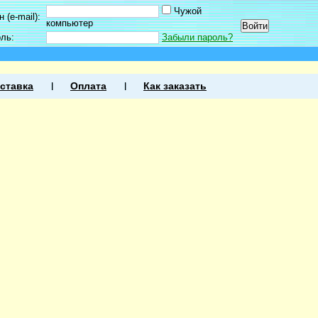
Чужой
 (e-mail):
компьютер
оль:
Забыли пароль?
ставка
Оплата
Как заказать