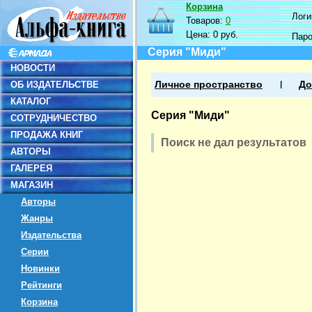
Корзина
Логин
Товаров:
0
Цена:
0 руб.
Пар
Серия "Миди"
НОВОСТИ
ОБ ИЗДАТЕЛЬСТВЕ
Личное пространство
До
КАТАЛОГ
Серия "Миди"
СОТРУДНИЧЕСТВО
ПРОДАЖА КНИГ
Поиск не дал результатов
АВТОРЫ
ГАЛЕРЕЯ
МАГАЗИН
Авторы
Жанры
Издательства
Серии
Новинки
Рейтинги
Корзина