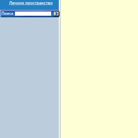
Личное пространство
Поиск