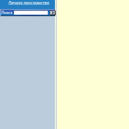
Личное пространство
Поиск