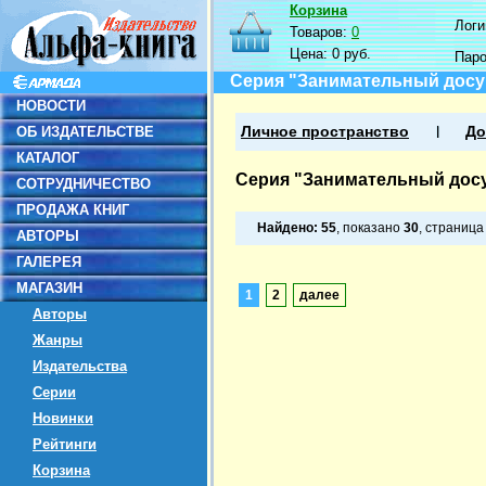
Корзина
Логин
Товаров:
0
Цена:
0 руб.
Пар
Серия "Занимательный досу
НОВОСТИ
ОБ ИЗДАТЕЛЬСТВЕ
Личное пространство
До
КАТАЛОГ
Серия "Занимательный дос
СОТРУДНИЧЕСТВО
ПРОДАЖА КНИГ
Найдено:
55
, показано
30
, страниц
АВТОРЫ
ГАЛЕРЕЯ
МАГАЗИН
1
2
далее
Авторы
Жанры
Издательства
Серии
Новинки
Рейтинги
Корзина