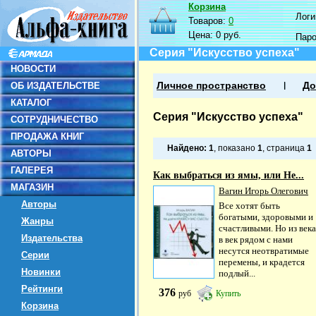
Корзина
Логин
Товаров:
0
Цена:
0 руб.
Пар
Серия "Искусство успеха"
НОВОСТИ
ОБ ИЗДАТЕЛЬСТВЕ
Личное пространство
До
КАТАЛОГ
Серия "Искусство успеха"
СОТРУДНИЧЕСТВО
ПРОДАЖА КНИГ
Найдено:
1
, показано
1
, страница
1
АВТОРЫ
ГАЛЕРЕЯ
Как выбраться из ямы, или Не...
МАГАЗИН
Вагин Игорь Олегович
Авторы
Все хотят быть
богатыми, здоровыми и
Жанры
счастливыми. Но из века
Издательства
в век рядом с нами
несутся неотвратимые
Серии
перемены, и крадется
Новинки
подлый...
Рейтинги
376
руб
Купить
Корзина