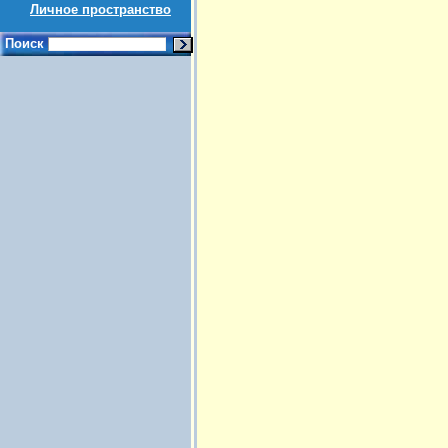
Личное пространство
Поиск