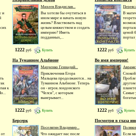
Михеев Владислав...
Переяс
у и
Вы хотели бы очутиться в
В маги
й
ином мире и начать новую
теорет
жизнь? Властвовать над
возмож
 сих
целым княжеством и создать
портал
империю? Иметь
ценой 
подданных,...
портал 
1222
1222
руб
Купить
руб
Купить
На Туманном Альбионе
Во имя империи!
Марченко Геннадий...
Аврамен
Приключения Егора
Спокой
ть
Мальцева продолжаются... на
Проблем
так
Туманном Альбионе. Теперь
другом
пая к
он - игрок лондонского
планет
о...
"Челси", с которым
Самые 
выигрывает...
богатые 
1222
1222
руб
Купить
руб
Купить
Берсерк
Посмотри в глаза и
Поселягин Владимир...
Поляко
 от
Что ожидает нас после
Если ми