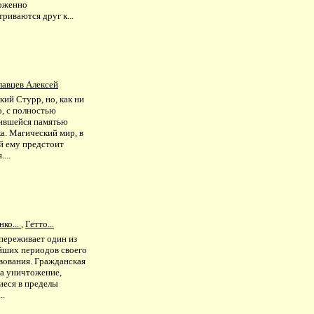
оженно
риваются друг к...
лавцев Алексей
ий Стурр, но, как ни
о, с полностью
ившейся памятью
а. Магический мир, в
й ему предстоит
...
ко...
,
Гетто...
переживает один из
йших периодов своего
вования. Гражданская
на уничтожение,
иеся в пределы
..