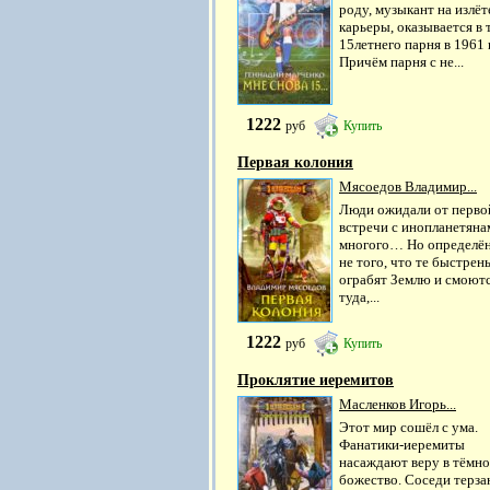
роду, музыкант на излёт
карьеры, оказывается в 
15­летнего парня в 1961 
Причём парня с не...
1222
руб
Купить
Первая колония
Мясоедов Владимир...
Люди ожидали от перво
встречи с инопланетяна
многого… Но определё
не того, что те быстрен
ограбят Землю и смоют
туда,...
1222
руб
Купить
Проклятие иеремитов
Масленков Игорь...
Этот мир сошёл с ума.
Фанатики-иеремиты
насаждают веру в тёмно
божество. Соседи терз