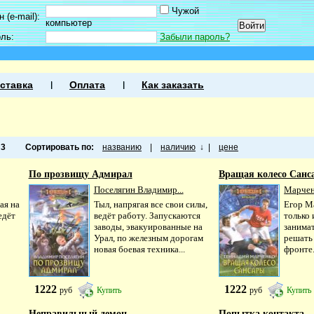
Чужой
 (e-mail):
компьютер
оль:
Забыли пароль?
ставка
Оплата
Как заказать
а
3
Сортировать по:
названию
|
наличию
↓
|
цене
По прозвищу Адмирал
Вращая колесо Санс
Поселягин Владимир...
Марчен
ая на
Тыл, напрягая все свои силы,
Егор М
едёт
ведёт работу. Запускаются
только 
заводы, эвакуированные на
занимат
Урал, по железным дорогам
решать
новая боевая техника...
фронте.
1222
1222
руб
Купить
руб
Купить
Неправильный демон
Попытка контакта