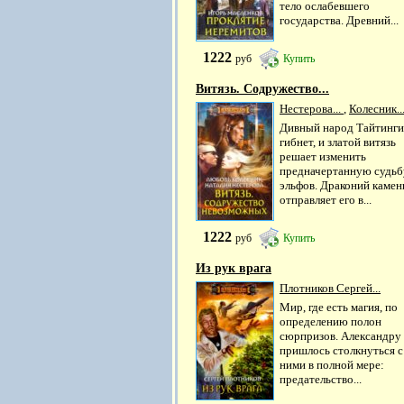
тело ослабевшего
государства. Древний...
1222
руб
Купить
Витязь. Содружество...
Нестерова...
,
Колесник..
Дивный народ Тайтинги
гибнет, и златой витязь
решает изменить
предначертанную судьб
эльфов. Драконий камен
отправляет его в...
1222
руб
Купить
Из рук врага
Плотников Сергей...
Мир, где есть магия, по
определению полон
сюрпризов. Александру
пришлось столкнуться с
ними в полной мере:
предательство...