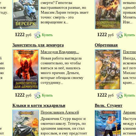
е
смерти? Гипотезы
невыно
теле
выстраиваются разные, но
однооб
году.
Максим Ларин теперь знает
прикаже
точно: смерть - это
Менять
возвращение к...
Или...
1222
1222
руб
Купить
руб
Купить
Заместитель для демиурга
Обретенная
Мясоедов Владимир...
Плотник
й
Новая работа выглядела
Иногда
ми
сомнительно, но чтобы
искомое
нно
взяться за неё, нашлось
всё пот
ько
много причин. Деньги,
Михаил
ся
которые обещала своему
как те
сотруднику...
краю...
1222
1222
руб
Купить
руб
Купить
Клыки и когти эскадрильи
Волк. Студент
Переяславцев Алексей
Аврамен
Дракончик Стурр вырос и
Наступ
окончил школу. Теперь, по
между 
е
здешним законам, он стал
кланам
ают
взрослым, и ему предстоит
истинн