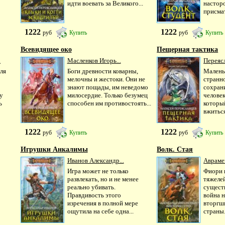
идти воевать за Великого...
настор
присмат
1222
1222
руб
Купить
руб
Купить
Всевидящее око
Пещерная тактика
.
Масленков Игорь...
Переяс
ля
Боги древности коварны,
Маленьк
мелочны и жестоки. Они не
странн
знают пощады, им неведомо
сохран
у
милосердие. Только безумец
человек
ь
способен им противостоять...
которы
вжиться.
1222
1222
руб
Купить
руб
Купить
Игрушки Анкалимы
Волк. Стая
Иванов Александр...
Аврамен
Игра может не только
Фиори 
развлекать, но и не менее
тяжеле
реально убивать.
сущест
Правдивость этого
война 
изречения в полной мере
вторгш
ощутила на себе одна...
страны.