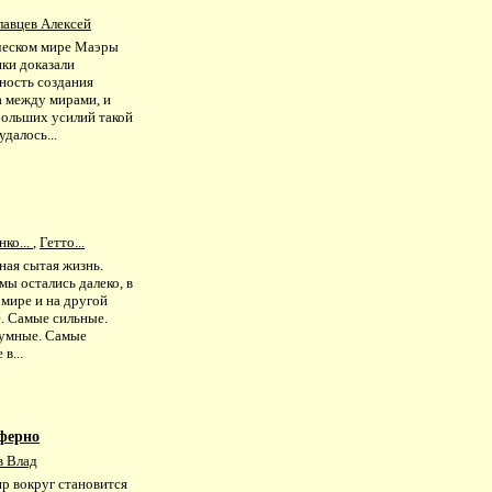
лавцев Алексей
ческом мире Маэры
ики доказали
ность создания
а между мирами, и
больших усилий такой
удалось...
ко...
,
Гетто...
ная сытая жизнь.
ы остались далеко, в
 мире и на другой
е. Самые сильные.
умные. Самые
в...
нферно
в Влад
р вокруг становится