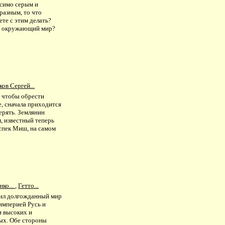
симо серым и
разным, то что
те с этим делать?
 окружающий мир?
ов Сергей...
, чтобы обрести
, сначала приходится
ерять. Землянин
, известный теперь
хспек Миш, на самом
ко...
,
Гетто...
ил долгожданный мир
империей Русь и
и высоких и
ых. Обе стороны