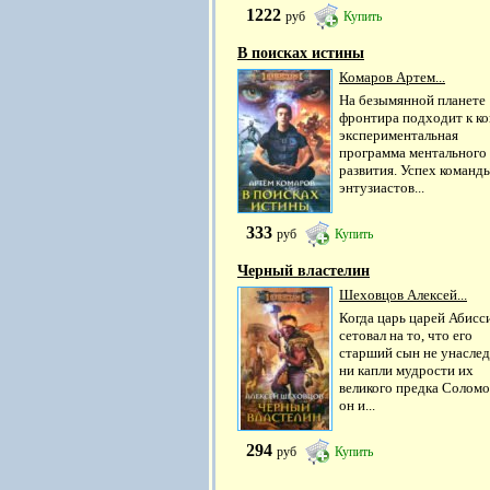
1222
руб
Купить
В поисках истины
Комаров Артем...
На безымянной планете
фронтира подходит к к
экспериментальная
программа ментального
развития. Успех команд
энтузиастов...
333
руб
Купить
Черный властелин
Шеховцов Алексей...
Когда царь царей Абисс
сетовал на то, что его
старший сын не унаслед
ни капли мудрости их
великого предка Соломо
он и...
294
руб
Купить