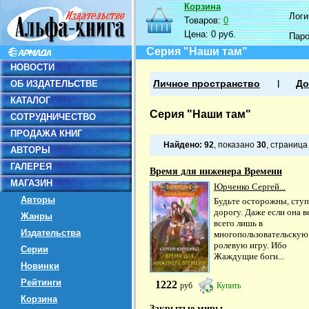
Корзина
Логин
Товаров:
0
Цена:
0 руб.
Пар
Серия "Наши там"
НОВОСТИ
ОБ ИЗДАТЕЛЬСТВЕ
Личное пространство
До
КАТАЛОГ
Серия "Наши там"
СОТРУДНИЧЕСТВО
ПРОДАЖА КНИГ
Найдено:
92
, показано
30
, страниц
АВТОРЫ
ГАЛЕРЕЯ
Время для инженера Времени
МАГАЗИН
Юрченко Сергей...
Авторы
Будьте осторожны, ступ
дорогу. Даже если она в
Жанры
всего лишь в
Издательства
многопользовательскую
ролевую игру. Ибо
Серии
Жаждущие боги...
Новинки
Рейтинги
1222
руб
Купить
Корзина
Закрытые миры