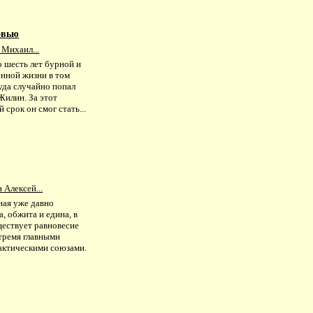
овью
 Михаил...
 шесть лет бурной и
нной жизни в том
уда случайно попал
Жилин. За этот
 срок он смог стать...
 Алексей...
ная уже давно
а, обжита и едина, в
ществует равновесие
тремя главными
актическими союзами.