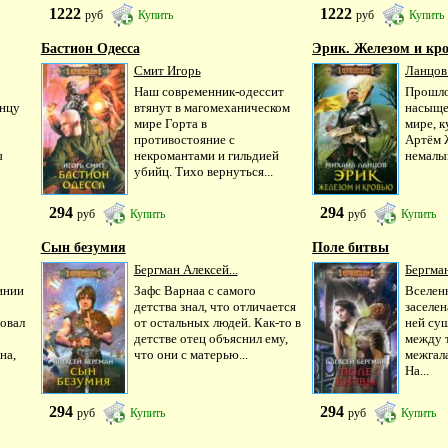
1222
1222
руб
Купить
руб
Купить
Бастион Одесса
Эрик. Железом и кр
Смит Игорь
Ланцов
Наш современник-одессит
Прошло
онцу
втянут в магомеханическом
насыще
мире Горта в
мире, к
противостояние с
Артём 
ы
некромантами и гильдией
немалый
убийц. Тихо вернуться...
294
294
руб
Купить
руб
Купить
Сын безумия
Поле битвы
Бергман Алексей...
Бергман
инии
Зафс Варнаа с самого
Вселен
детства знал, что отличается
заселен
овал
от остальных людей. Как-то в
ней су
детстве отец объяснил ему,
между 
на,
что они с матерью...
межгал
На...
294
294
руб
Купить
руб
Купить