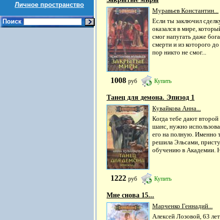
Личное пространство
Муравьев Константин...
Если ты заключил сделк
Поиск
оказался в мире, которы
смог напугать даже бога
смерти и из которого до
пор никто не смог...
1008
руб
Купить
Танец для демона. Эпизод 1
Кувайкова Анна...
Когда тебе дают второй
шанс, нужно использова
его на ­полную. Именно 
решила Эльсами, присту
обучению в Академии. Н
1222
руб
Купить
Мне снова 15...
Марченко Геннадий...
Алексей Лозовой, 63 лет