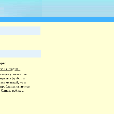
ары
ко Геннадий...
альцев успевает не
играть в футбол и
ься музыкой, но и
 проблемы на личном
 Однако всё же...