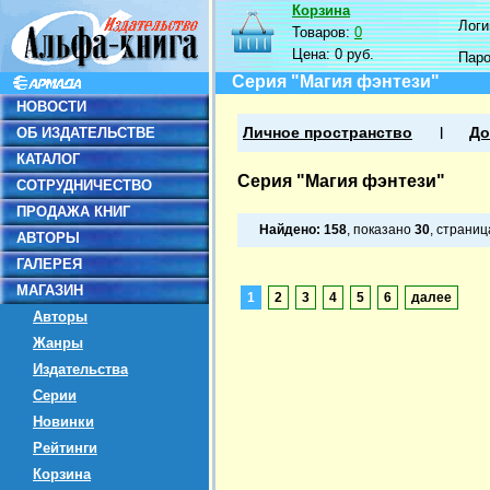
Корзина
Логин
Товаров:
0
Цена:
0 руб.
Пар
Серия "Магия фэнтези"
НОВОСТИ
ОБ ИЗДАТЕЛЬСТВЕ
Личное пространство
До
КАТАЛОГ
Серия "Магия фэнтези"
СОТРУДНИЧЕСТВО
ПРОДАЖА КНИГ
Найдено:
158
, показано
30
, страни
АВТОРЫ
ГАЛЕРЕЯ
МАГАЗИН
1
2
3
4
5
6
далее
Авторы
Жанры
Издательства
Серии
Новинки
Рейтинги
Корзина