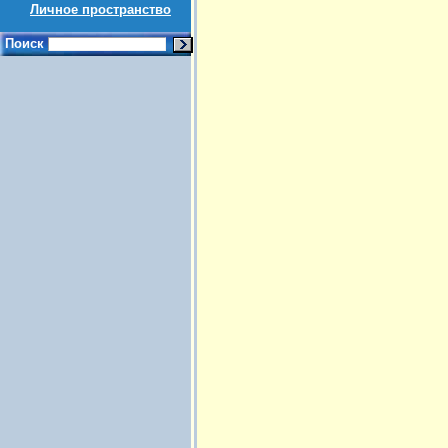
Личное пространство
Поиск