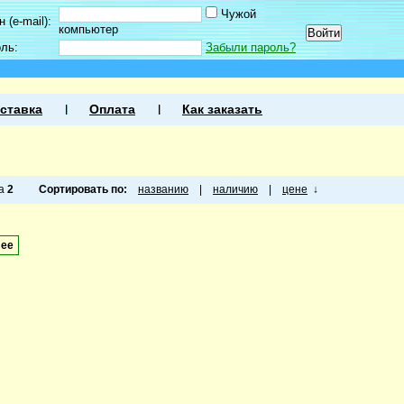
Чужой
 (e-mail):
компьютер
оль:
Забыли пароль?
ставка
Оплата
Как заказать
ца
2
Сортировать по:
названию
|
наличию
|
цене
↓
лее