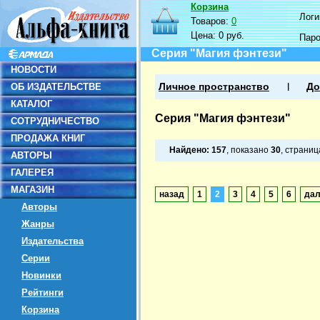
Корзина
Логин
Товаров:
0
Цена:
0 руб.
Пар
Серия "Магия фэнтези"
НОВОСТИ
ОБ ИЗДАТЕЛЬСТВЕ
Личное пространство
До
КАТАЛОГ
Серия "Магия фэнтези"
СОТРУДНИЧЕСТВО
ПРОДАЖА КНИГ
Найдено:
157
, показано
30
, страни
АВТОРЫ
ГАЛЕРЕЯ
МАГАЗИН
назад
1
2
3
4
5
6
да
Авторы
Жанры
Издательства
Серии
Новинки
Рейтинги
Корзина