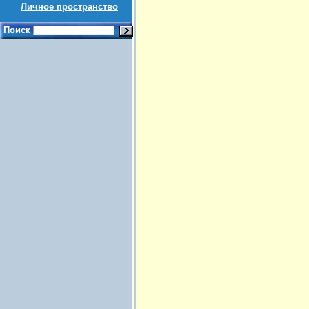
Личное пространство
Поиск