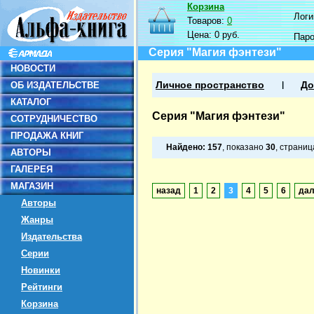
Корзина
Логин
Товаров:
0
Цена:
0 руб.
Пар
Серия "Магия фэнтези"
НОВОСТИ
ОБ ИЗДАТЕЛЬСТВЕ
Личное пространство
До
КАТАЛОГ
Серия "Магия фэнтези"
СОТРУДНИЧЕСТВО
ПРОДАЖА КНИГ
Найдено:
157
, показано
30
, страни
АВТОРЫ
ГАЛЕРЕЯ
МАГАЗИН
назад
1
2
3
4
5
6
да
Авторы
Жанры
Издательства
Серии
Новинки
Рейтинги
Корзина