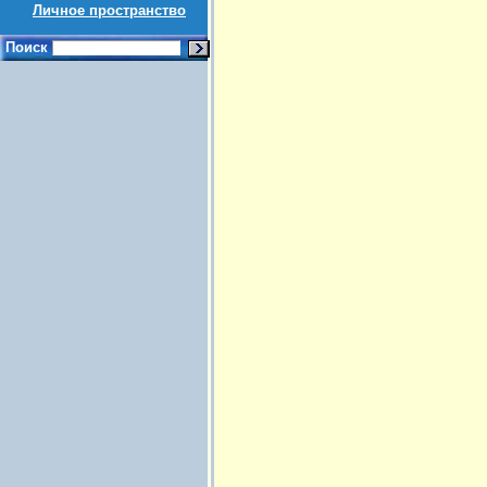
Личное пространство
Поиск