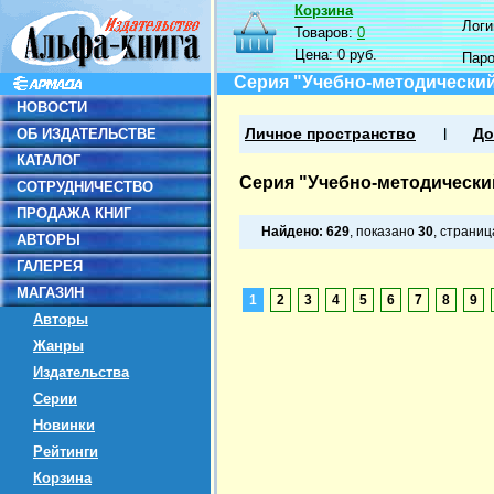
Корзина
Логин
Товаров:
0
Цена:
0 руб.
Пар
Серия "Учебно-методический
НОВОСТИ
ОБ ИЗДАТЕЛЬСТВЕ
Личное пространство
До
КАТАЛОГ
Серия "Учебно-методически
СОТРУДНИЧЕСТВО
ПРОДАЖА КНИГ
Найдено:
629
, показано
30
, страни
АВТОРЫ
ГАЛЕРЕЯ
МАГАЗИН
1
2
3
4
5
6
7
8
9
Авторы
Жанры
Издательства
Серии
Новинки
Рейтинги
Корзина