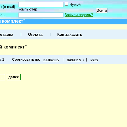
Чужой
 (e-mail):
компьютер
оль:
Забыли пароль?
 комплект"
ставка
Оплата
Как заказать
й комплект"
ца
1
Сортировать по:
названию
|
наличию
↓
|
цене
...
далее