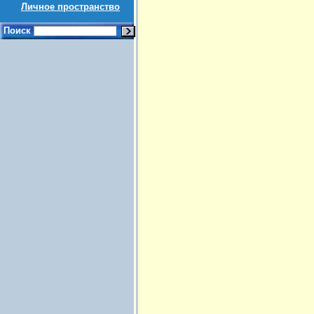
Личное пространство
Поиск