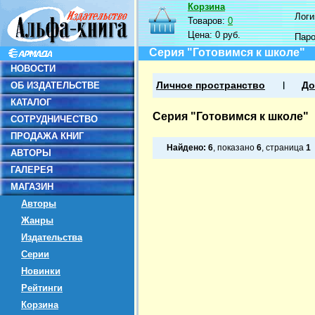
Корзина
Логин
Товаров:
0
Цена:
0 руб.
Пар
Серия "Готовимся к школе"
НОВОСТИ
ОБ ИЗДАТЕЛЬСТВЕ
Личное пространство
До
КАТАЛОГ
Серия "Готовимся к школе"
СОТРУДНИЧЕСТВО
ПРОДАЖА КНИГ
Найдено:
6
, показано
6
, страница
1
АВТОРЫ
ГАЛЕРЕЯ
МАГАЗИН
Авторы
Жанры
Издательства
Серии
Новинки
Рейтинги
Корзина