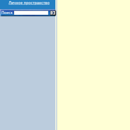
Личное пространство
Поиск