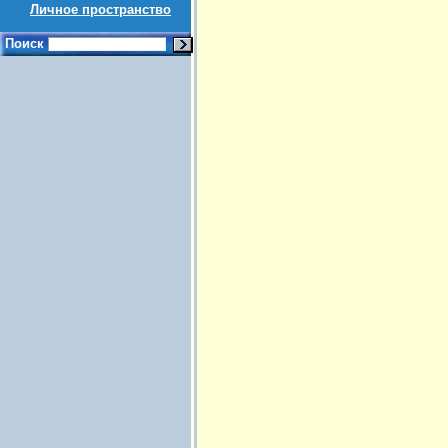
Личное пространство
Поиск