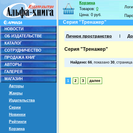
Корзина
Логин
Товаров:
0
Цена:
0 руб.
Пар
Серия "Тренажер"
НОВОСТИ
ОБ ИЗДАТЕЛЬСТВЕ
Личное пространство
До
КАТАЛОГ
Серия "Тренажер"
СОТРУДНИЧЕСТВО
ПРОДАЖА КНИГ
Найдено:
66
, показано
30
, страниц
АВТОРЫ
ГАЛЕРЕЯ
МАГАЗИН
1
2
3
далее
Авторы
Жанры
Издательства
Серии
Новинки
Рейтинги
Корзина