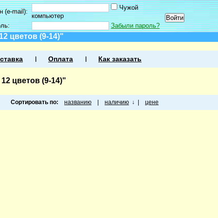
Чужой
 (e-mail):
компьютер
оль:
Забыли пароль?
2 цветов (9-14)"
ставка
Оплата
Как заказать
2 цветов (9-14)"
Сортировать по:
названию
|
наличию
↓
|
цене