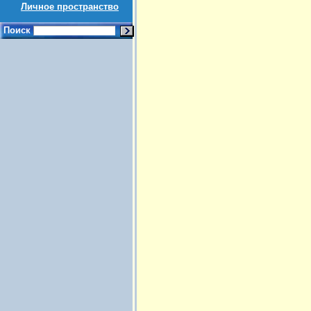
Личное пространство
Поиск