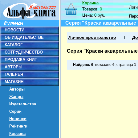
Корзина
Логин
Товаров:
0
Цена:
0 руб.
Пар
Серия "Краски акварельные 1
НОВОСТИ
ОБ ИЗДАТЕЛЬСТВЕ
Личное пространство
До
КАТАЛОГ
Серия "Краски акварельные 1
СОТРУДНИЧЕСТВО
ПРОДАЖА КНИГ
Найдено:
6
, показано
6
, страница
1
АВТОРЫ
ГАЛЕРЕЯ
МАГАЗИН
Авторы
Жанры
Издательства
Серии
Новинки
Рейтинги
Корзина