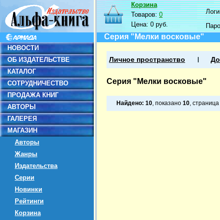
Корзина
Логин
Товаров:
0
Цена:
0 руб.
Пар
Серия "Мелки восковые"
НОВОСТИ
ОБ ИЗДАТЕЛЬСТВЕ
Личное пространство
До
КАТАЛОГ
Серия "Мелки восковые"
СОТРУДНИЧЕСТВО
ПРОДАЖА КНИГ
Найдено:
10
, показано
10
, страниц
АВТОРЫ
ГАЛЕРЕЯ
МАГАЗИН
Авторы
Жанры
Издательства
Серии
Новинки
Рейтинги
Корзина