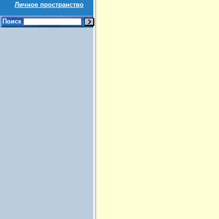
Личное пространство
Поиск