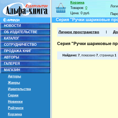
Корзина
Логин
Товаров:
0
Цена:
0 руб.
Пар
Серия "Ручки шариковые пр
НОВОСТИ
ОБ ИЗДАТЕЛЬСТВЕ
Личное пространство
До
КАТАЛОГ
Серия "Ручки шариковые пр
СОТРУДНИЧЕСТВО
ПРОДАЖА КНИГ
Найдено:
7
, показано
7
, страница
1
АВТОРЫ
ГАЛЕРЕЯ
МАГАЗИН
Авторы
Жанры
Издательства
Серии
Новинки
Рейтинги
Корзина