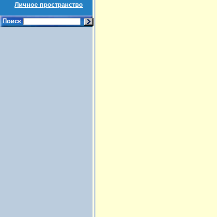
Личное пространство
Поиск