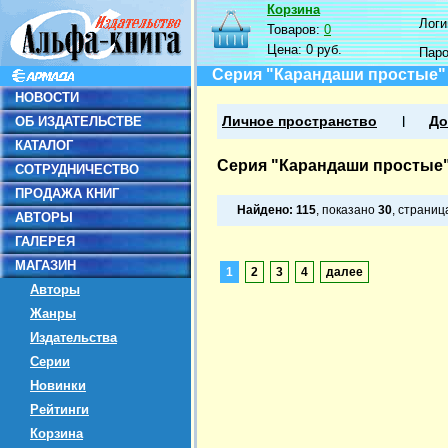
Корзина
Логин
Товаров:
0
Цена:
0 руб.
Пар
Серия "Карандаши простые"
НОВОСТИ
ОБ ИЗДАТЕЛЬСТВЕ
Личное пространство
До
КАТАЛОГ
Серия "Карандаши простые
СОТРУДНИЧЕСТВО
ПРОДАЖА КНИГ
Найдено:
115
, показано
30
, страни
АВТОРЫ
ГАЛЕРЕЯ
МАГАЗИН
1
2
3
4
далее
Авторы
Жанры
Издательства
Серии
Новинки
Рейтинги
Корзина