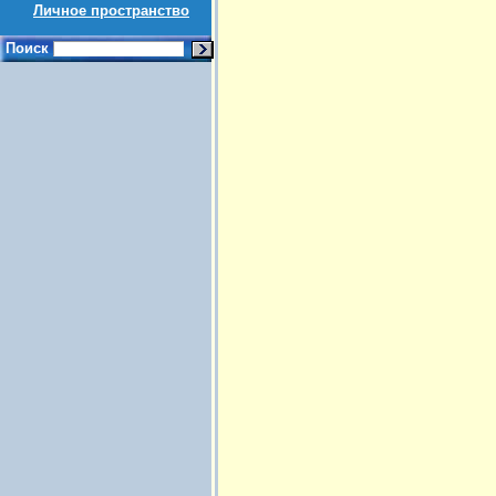
Личное пространство
Поиск