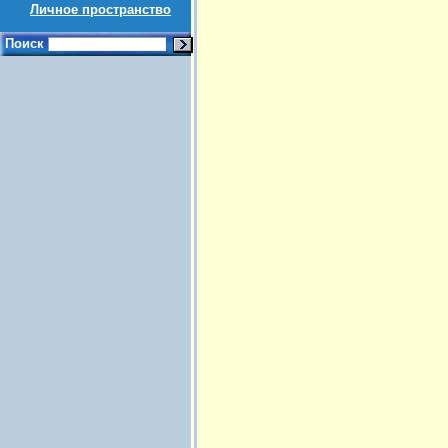
Личное пространство
Поиск