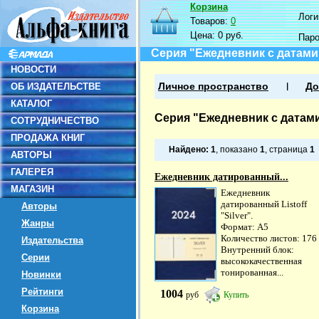
Корзина
Логин
Товаров:
0
Цена:
0 руб.
Пар
Серия "Ежедневник с датами
НОВОСТИ
ОБ ИЗДАТЕЛЬСТВЕ
Личное пространство
До
КАТАЛОГ
Серия "Ежедневник с датам
СОТРУДНИЧЕСТВО
ПРОДАЖА КНИГ
Найдено:
1
, показано
1
, страница
1
АВТОРЫ
ГАЛЕРЕЯ
Ежедневник датированный...
МАГАЗИН
Ежедневник
датированный Listoff
Авторы
"Silver".
Жанры
Формат: А5
Количество листов: 176
Издательства
Внутренний блок:
Серии
высококачественная
тонированная...
Новинки
Рейтинги
1004
руб
Купить
Корзина