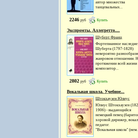
автор множества
танцевальных...
2246
руб
Купить
Экспромты. Аллегретто....
Шуберт Франц
Фортепианное наследие
Шуберта (1797-1828)
невероятно разнообразн
жанровом отношении. 
протяжении всей жизни
композитор...
2802
руб
Купить
Вокальная школа. Учебное...
Штокхаузен Юлиус
Юлиус Штокхаузен (182
1906) - выдающийся
немецкий певец (баритон
хоровой дирижер, вока
педагог.
"Вокальная школа" (нем..