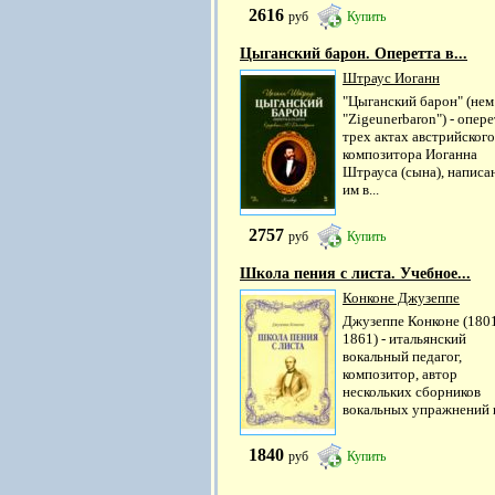
2616
руб
Купить
Цыганский барон. Оперетта в...
Штраус Иоганн
"Цыганский барон" (нем
"Zigeunerbaron") - опере
трех актах австрийского
композитора Иоганна
Штрауса (сына), написа
им в...
2757
руб
Купить
Школа пения с листа. Учебное...
Конконе Джузеппе
Джузеппе Конконе (180
1861) - итальянский
вокальный педагог,
композитор, автор
нескольких сборников
вокальных упражнений и
1840
руб
Купить