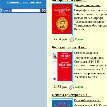
Личное пространство
Доницетти Гаэтано
Опера-фарс в 2-х актах 
Поиск
либретто композитора п
комедиям А. Сографи
"Театральные порядки " 
Театральные беспорядки
Версия...
2754
руб
Купить
Чешские танцы. Для...
Сметана Бедржих
Творчество Бедриджа
Сметаны(1824-1884)
сыграло огромную роль
становлении чешской
композиторской школы.
"Чешских танцах"...
2432
руб
Купить
Основы оркестровки. С...
Римский-Корсаков...
Данная книга Н.А. Римск