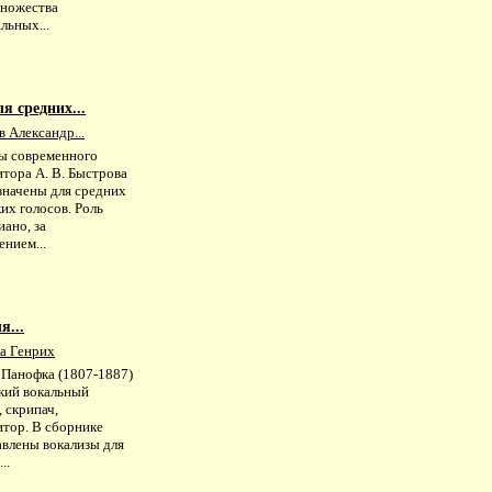
множества
льных...
я средних...
 Александр...
ы современного
тора А. В. Быстрова
значены для средних
их голосов. Роль
ано, за
нием...
я...
а Генрих
 Панофка (1807-1887)
цкий вокальный
, скрипач,
итор. В сборнике
авлены вокализы для
..