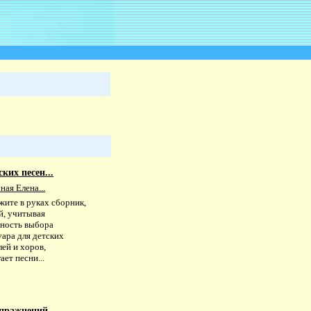
ких песен...
ая Елена...
жите в руках сборник,
й, учитывая
ьность выбора
уара для детских
ей и хоров,
ает песни...
пражнений...