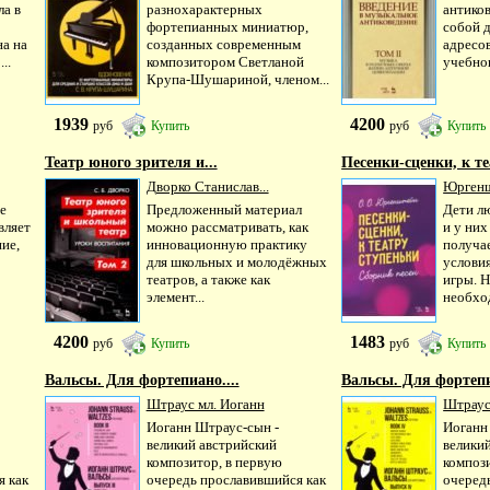
ла в
разнохарактерных
антико
фортепианных миниатюр,
собой 
на на
созданных современным
адресов
..
композитором Светланой
учебног
Крупа-Шушариной, членом...
1939
4200
руб
Купить
руб
Купить
Театр юного зрителя и...
Песенки-сценки, к те
Дворко Станислав...
Юргенш
е
Предложенный материал
Дети л
вляет
можно рассматривать, как
и у ни
ие,
инновационную практику
получае
для школьных и молодёжных
услови
театров, а также как
игры. Н
элемент...
необход
4200
1483
руб
Купить
руб
Купить
Вальсы. Для фортепиано....
Вальсы. Для фортепи
Штраус мл. Иоганн
Штраус
Иоганн Штраус-сын -
Иоганн
великий австрийский
велики
композитор, в первую
композ
я как
очередь прославившийся как
очеред