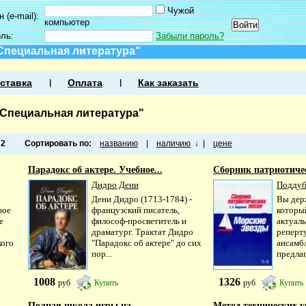
Чужой
 (e-mail):
компьютер
оль:
Забыли пароль?
 Специальная литература"
ставка
Оплата
Как заказать
 Специальная литература"
а
2
Сортировать по:
названию
|
наличию
↓
|
цене
Парадокс об актере. Учебное...
Сборник патриотичес
Дидро Дени
Поддубн
Дени Дидро (1713-1784) -
Вы дер
вое
французский писатель,
которы
е
философ-просветитель и
актуал
драматург. Трактат Дидро
реперт
кого
"Парадокс об актере" до сих
ансамбл
пор...
предлаг
1008
1326
руб
Купить
руб
Купить
Полная школа игры на...
Метод технических у