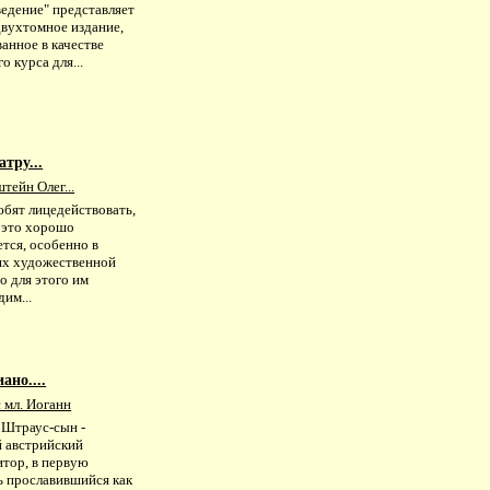
ведение" представляет
двухтомное издание,
анное в качестве
о курса для...
атру...
тейн Олег...
юбят лицедействовать,
х это хорошо
тся, особенно в
ях художественной
о для этого им
им...
ано....
 мл. Иоганн
 Штраус-сын -
й австрийский
итор, в первую
ь прославившийся как