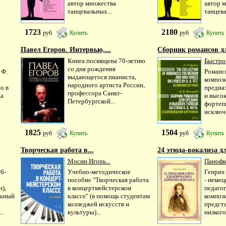
автор множества
автор 
танцевальных...
танцева
1723
2180
руб
Купить
руб
Купить
Павел Егоров. Интервью,...
Сборник романсов дл
Книга посвящена 70-летию
Быстров
со дня рождения
 Ф.
Романс
выдающегося пианиста,
компози
народного артиста России,
о в
предна
профессора Санкт-
На
и высок
Петербургской...
фортепи
исключе
1825
1504
руб
Купить
руб
Купить
Творческая работа в...
24 этюда-вокализа дл
Мосин Игорь...
Панофк
6-
Учебно-методическое
Генрих
пособие "Творческая работа
- неме
),
в концертмейстерском
педагог
льный
классе" (в помощь студентам
композ
колледжей искусств и
предст
..
культуры)...
низкого.