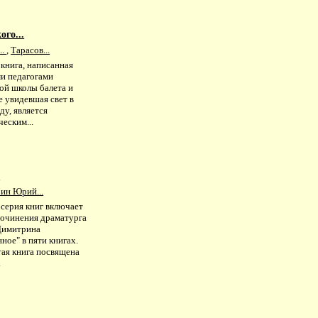
ого...
..
,
Тарасов...
книга, написанная
и педагогами
ой школы балета и
е увидевшая свет в
ду, является
еским...
.
ин Юрий...
 серия книг включает
сочинения драматурга
Димитрина
ное" в пяти книгах.
тая книга посвящена
.