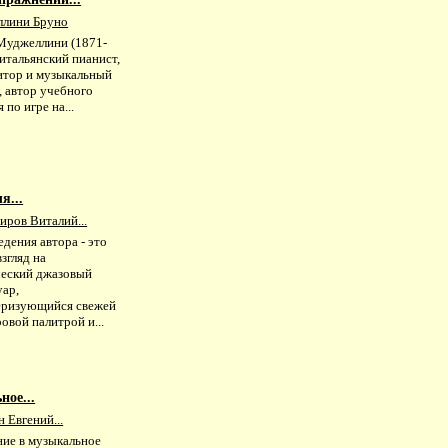
лини Бруно
Муджеллини (1871-
 итальянский пианист,
итор и музыкальный
, автор учебного
 по игре на...
я...
иров Виталий...
дения автора - это
згляд на
ческий джазовый
уар,
еризующийся свежей
овой палитрой и...
ное...
 Евгений...
ние в музыкальное