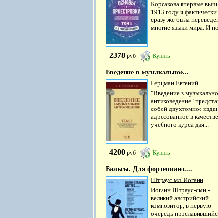
Корсакова впервые выш
1913 году и фактически
сразу же была переведе
многие языки мира. И по.
2378
руб
Купить
Введение в музыкальное...
Герцман Евгений...
"Введение в музыкально
антиковедение" предста
собой двухтомное издан
адресованное в качестве
учебного курса для...
4200
руб
Купить
Вальсы. Для фортепиано....
Штраус мл. Иоганн
Иоганн Штраус-сын -
великий австрийский
композитор, в первую
очередь прославившийс