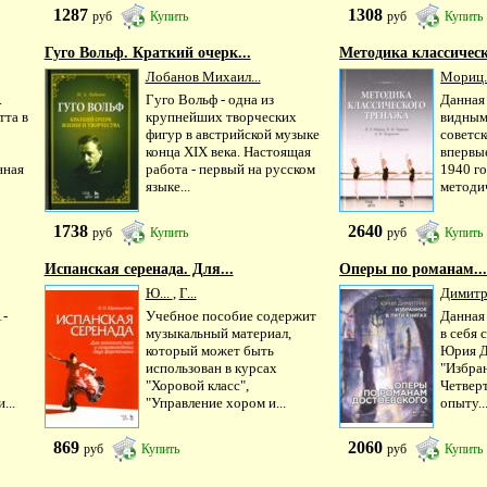
1287
1308
руб
Купить
руб
Купить
Гуго Вольф. Краткий очерк...
Методика классическ
Лобанов Михаил...
Мориц.
.
Гуго Вольф - одна из
Данная 
тта в
крупнейших творческих
видным
фигур в австрийской музыке
советск
конца XIX века. Настоящая
впервы
нная
работа - первый на русском
1940 го
языке...
методич
1738
2640
руб
Купить
руб
Купить
Испанская серенада. Для...
Оперы по романам..
Ю...
,
Г...
Димитр
1-
Учебное пособие содержит
Данная
музыкальный материал,
в себя 
который может быть
Юрия 
использован в курсах
"Избран
"Хоровой класс",
Четвер
...
"Управление хором и...
опыту..
869
2060
руб
Купить
руб
Купить