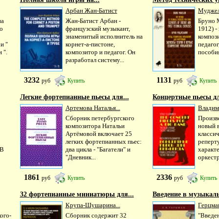
Арбан Жан-Батист
Муджел
на
Жан-Батист Арбан -
Бруно 
о
французский музыкант,
1912) -
знаменитый исполнитель на
композ
и "
корнет-а-пистоне,
педагог
 ".
композитор и педагог. Он
пособия
разработал систему...
3232
1131
руб
Купить
руб
Купить
Легкие фортепианные пьесы для...
Концертные пьесы дл
Артемова Наталья...
Владим
Сборник петербургского
Произве
композитора Натальи
новый в
Артёмовой включает 25
класси
легких фортепианных пьес:
реперт
 В
два цикла - "Багатели" и
характ
"Дневник...
оркестр
1861
2336
руб
Купить
руб
Купить
32 фортепианные миниатюры для...
Введение в музыкаль
Крупа-Шушарина...
Герцман
ого-
Сборник содержит 32
"Введе