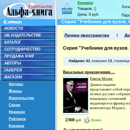
Корзина
Логин
Товаров:
0
Цена:
0 руб.
Пар
Серия "Учебники для вузов.
НОВОСТИ
ОБ ИЗДАТЕЛЬСТВЕ
Личное пространство
До
КАТАЛОГ
Серия "Учебники для вузов.
СОТРУДНИЧЕСТВО
ПРОДАЖА КНИГ
Найдено:
43
, показано
13
, страниц
АВТОРЫ
ГАЛЕРЕЯ
Вокальные произведения....
МАГАЗИН
Равель Морис
Авторы
Данное издание
представляет собой пер
Жанры
полное русское собрани
Издательства
вокальных сочинений
выдающегося французс
Серии
композитора Мориса...
Новинки
Рейтинги
2360
руб
Купить
Корзина
Да здравствует папа!...