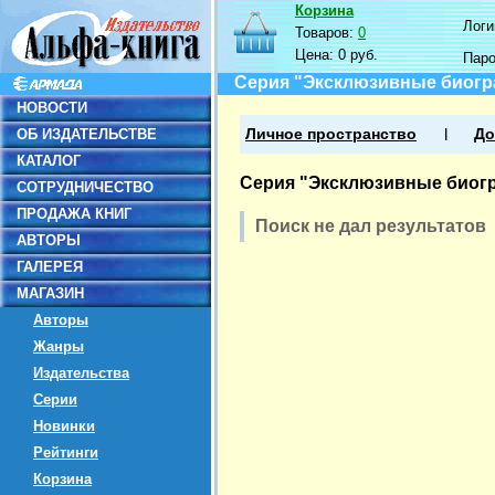
Корзина
Логин
Товаров:
0
Цена:
0 руб.
Пар
Серия "Эксклюзивные биог
НОВОСТИ
ОБ ИЗДАТЕЛЬСТВЕ
Личное пространство
До
КАТАЛОГ
Серия "Эксклюзивные биог
СОТРУДНИЧЕСТВО
ПРОДАЖА КНИГ
Поиск не дал результатов
АВТОРЫ
ГАЛЕРЕЯ
МАГАЗИН
Авторы
Жанры
Издательства
Серии
Новинки
Рейтинги
Корзина