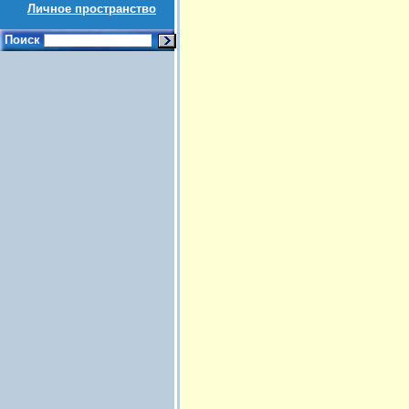
Личное пространство
Поиск