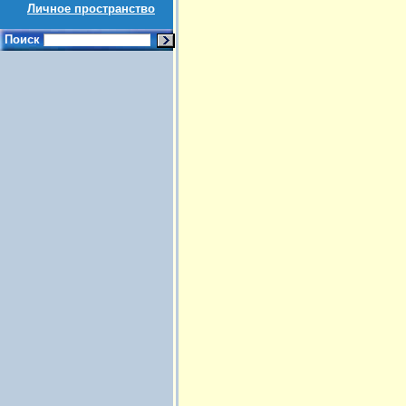
Личное пространство
Поиск