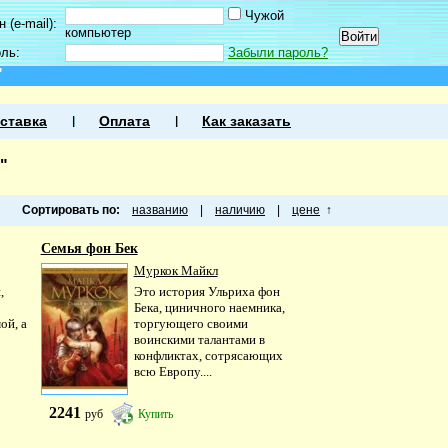
Чужой
 (e-mail):
компьютер
оль:
Забыли пароль?
"
ставка
Оплата
Как заказать
"
Сортировать по:
названию
|
наличию
|
цене
↑
Семья фон Бек
Муркок Майкл
,
Это история Ульриха фон
Бека, циничного наемника,
ой, а
торгующего своими
воинскими талантами в
конфликтах, сотрясающих
всю Европу....
2241
руб
Купить