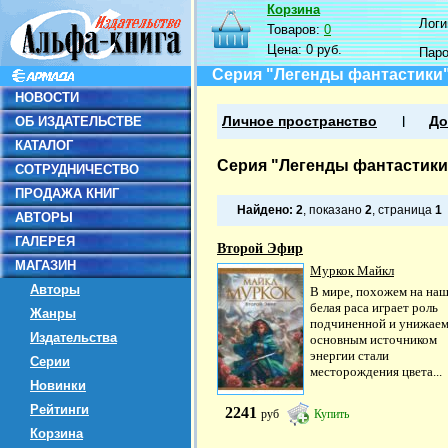
Корзина
Логин
Товаров:
0
Цена:
0 руб.
Пар
Серия "Легенды фантастики
НОВОСТИ
ОБ ИЗДАТЕЛЬСТВЕ
Личное пространство
До
КАТАЛОГ
Серия "Легенды фантастики
СОТРУДНИЧЕСТВО
ПРОДАЖА КНИГ
Найдено:
2
, показано
2
, страница
1
АВТОРЫ
ГАЛЕРЕЯ
Второй Эфир
МАГАЗИН
Муркок Майкл
Авторы
В мире, похожем на наш
белая раса играет роль
Жанры
подчиненной и унижаем
Издательства
основным источником
энергии стали
Серии
месторождения цвета...
Новинки
Рейтинги
2241
руб
Купить
Корзина