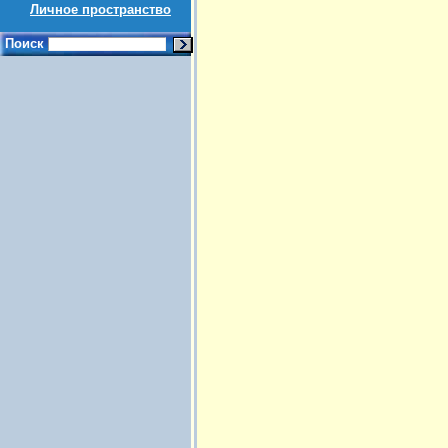
Личное пространство
Поиск