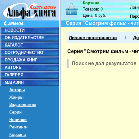
Корзина
Логин
Товаров:
0
Цена:
0 руб.
Пар
Серия "Смотрим фильм - чит
НОВОСТИ
ОБ ИЗДАТЕЛЬСТВЕ
Личное пространство
До
КАТАЛОГ
Серия "Смотрим фильм - чи
СОТРУДНИЧЕСТВО
ПРОДАЖА КНИГ
Поиск не дал результатов
АВТОРЫ
ГАЛЕРЕЯ
МАГАЗИН
Авторы
Жанры
Издательства
Серии
Новинки
Рейтинги
Корзина