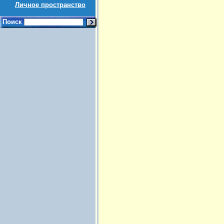
Личное пространство
Поиск