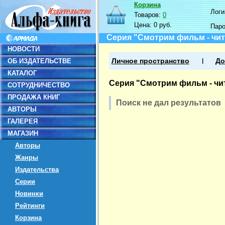
Корзина
Логин
Товаров:
0
Цена:
0 руб.
Пар
Серия "Смотрим фильм - чит
НОВОСТИ
ОБ ИЗДАТЕЛЬСТВЕ
Личное пространство
До
КАТАЛОГ
Серия "Смотрим фильм - чи
СОТРУДНИЧЕСТВО
ПРОДАЖА КНИГ
Поиск не дал результатов
АВТОРЫ
ГАЛЕРЕЯ
МАГАЗИН
Авторы
Жанры
Издательства
Серии
Новинки
Рейтинги
Корзина