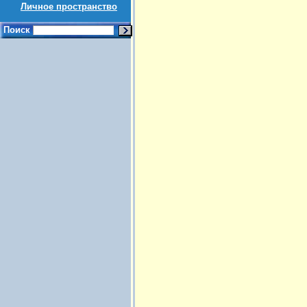
Личное пространство
Поиск