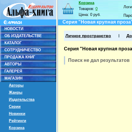
Корзина
Логин
Товаров:
0
Цена:
0 руб.
Пар
Серия "Новая крупная проза
НОВОСТИ
ОБ ИЗДАТЕЛЬСТВЕ
Личное пространство
До
КАТАЛОГ
Серия "Новая крупная проз
СОТРУДНИЧЕСТВО
ПРОДАЖА КНИГ
Поиск не дал результатов
АВТОРЫ
ГАЛЕРЕЯ
МАГАЗИН
Авторы
Жанры
Издательства
Серии
Новинки
Рейтинги
Корзина