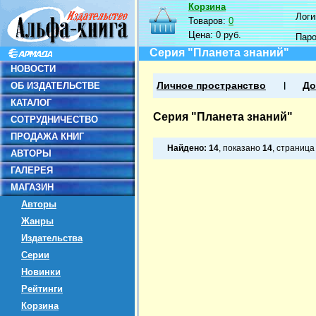
Корзина
Логин
Товаров:
0
Цена:
0 руб.
Пар
Серия "Планета знаний"
НОВОСТИ
ОБ ИЗДАТЕЛЬСТВЕ
Личное пространство
До
КАТАЛОГ
Серия "Планета знаний"
СОТРУДНИЧЕСТВО
ПРОДАЖА КНИГ
Найдено:
14
, показано
14
, страниц
АВТОРЫ
ГАЛЕРЕЯ
МАГАЗИН
Авторы
Жанры
Издательства
Серии
Новинки
Рейтинги
Корзина