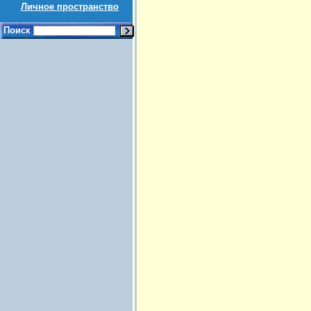
Личное пространство
Поиск