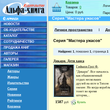
Корзина
Логин
Товаров:
0
Цена:
0 руб.
Пар
Серия "Мастера ужасов"
НОВОСТИ
ОБ ИЗДАТЕЛЬСТВЕ
Личное пространство
До
КАТАЛОГ
Серия "Мастера ужасов"
СОТРУДНИЧЕСТВО
ПРОДАЖА КНИГ
Найдено:
1
, показано
1
, страница
1
АВТОРЫ
ГАЛЕРЕЯ
Дикари. Дети хаоса
МАГАЗИН
Гифьюн Грег Ф.
Авторы
"Дикари". Все началось
как обыкновенный
Жанры
отдых нескольких
Издательства
друзей на яхте в Тихом
океане. Но когда корабл
Серии
тонет во время
Новинки
шторма,...
Рейтинги
1587
руб
Купить
Корзина