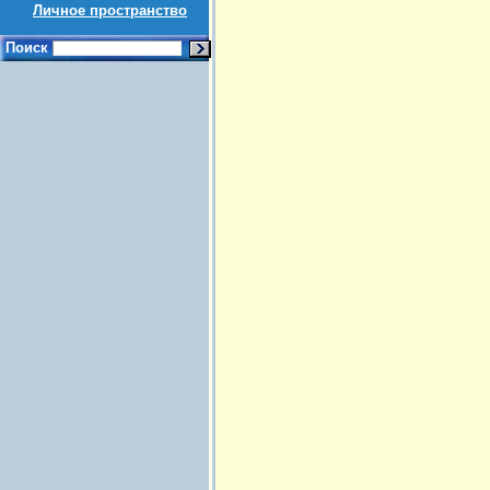
Личное пространство
Поиск